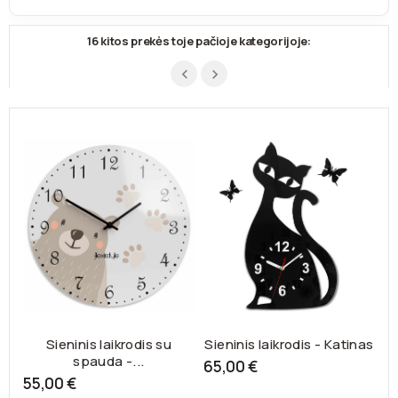
16 kitos prekės toje pačioje kategorijoje:
Sieninis laikrodis su
Sieninis laikrodis - Katinas
spauda -...
65,00 €
55,00 €
5