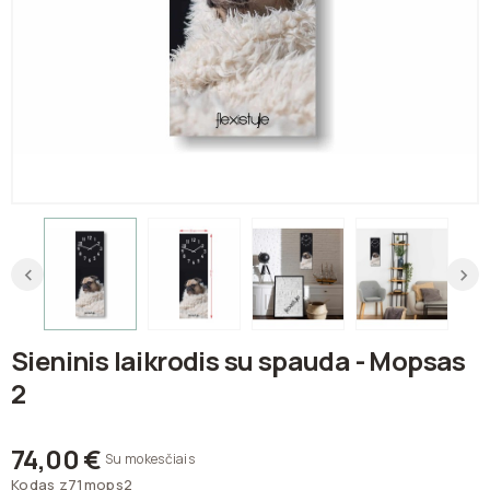
Sieninis laikrodis su spauda - Mopsas
2
74,00 €
Su mokesčiais
Kodas
z71mops2