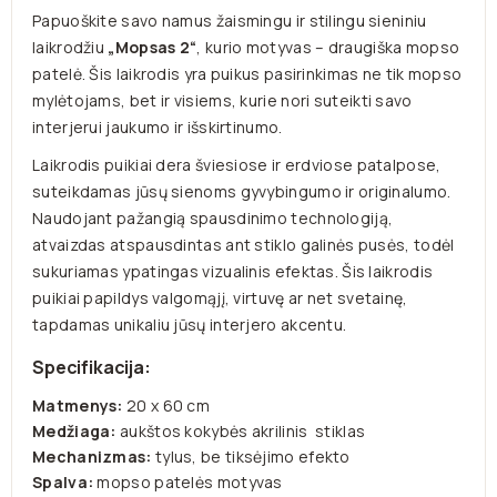
Papuoškite savo namus žaismingu ir stilingu sieniniu
laikrodžiu
„Mopsas 2“
, kurio motyvas – draugiška mopso
patelė. Šis laikrodis yra puikus pasirinkimas ne tik mopso
mylėtojams, bet ir visiems, kurie nori suteikti savo
interjerui jaukumo ir išskirtinumo.
Laikrodis puikiai dera šviesiose ir erdviose patalpose,
suteikdamas jūsų sienoms gyvybingumo ir originalumo.
Naudojant pažangią spausdinimo technologiją,
atvaizdas atspausdintas ant stiklo galinės pusės, todėl
sukuriamas ypatingas vizualinis efektas. Šis laikrodis
puikiai papildys valgomąjį, virtuvę ar net svetainę,
tapdamas unikaliu jūsų interjero akcentu.
Specifikacija:
Matmenys:
20 x 60 cm
Medžiaga:
aukštos kokybės akrilinis stiklas
Mechanizmas:
tylus, be tiksėjimo efekto
Spalva:
mopso patelės motyvas