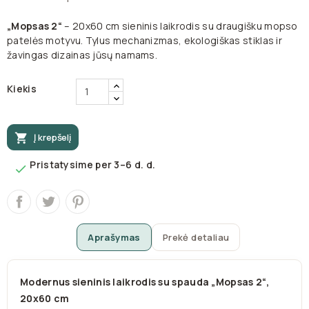
„Mopsas 2“
– 20x60 cm sieninis laikrodis su draugišku mopso
patelės motyvu. Tylus mechanizmas, ekologiškas stiklas ir
žavingas dizainas jūsų namams.
Kiekis

Į krepšelį
Pristatysime per 3–6 d. d.

Aprašymas
Prekė detaliau
Modernus sieninis laikrodis su spauda „Mopsas 2“,
20x60 cm