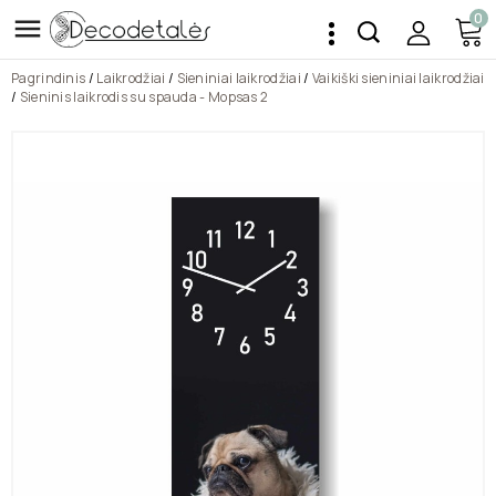
0

Pagrindinis
Laikrodžiai
Sieniniai laikrodžiai
Vaikiški sieniniai laikrodžiai
Sieninis laikrodis su spauda - Mopsas 2