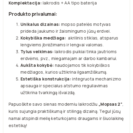
Komplektacija:
laikrodis + AA tipo baterija
Produkto privalumai:
Unikalus dizainas:
mopso patelės motyvas
prideda jaukumo ir žaismingumo jūsų erdvei.
Kokybiška medžiaga:
akrilinis stiklas, atsparus
lengviems įbrėžimams ir lengvai valomas.
Tylus veikimas:
laikrodis puikiai tinka jautrioms
erdvėms, pvz., miegamajam ar darbo kambariui.
Aukšta kokybė:
naudojamos tik kokybiškos
medžiagos, kurios užtikrina ilgaamžiškumą.
Estetiška konstrukcija:
integruota mechanizmo
apsauga ir specialus atstumo reguliavimas
užtikrina tvarkingą išvaizdą.
Papuoškite savo sienas moderniu laikrodžiu
„Mopsas 2“
,
kuris sujungia praktiškumą ir stilingą dizainą. Tegul jūsų
namai atspindi meilę keturkojams draugams ir šiuolaikinę
estetiką!