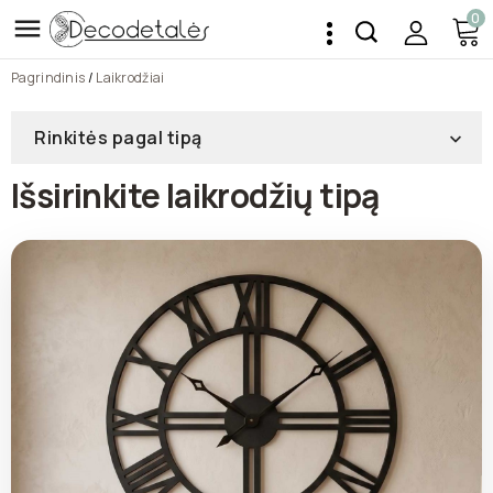
0

Pagrindinis
Laikrodžiai
Rinkitės pagal tipą

Išsirinkite laikrodžių tipą