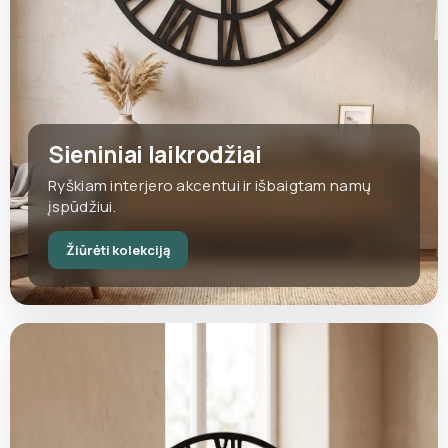
Sieniniai laikrodžiai
Ryškiam interjero akcentui ir išbaigtam namų
įspūdžiui.
Žiūrėti kolekciją