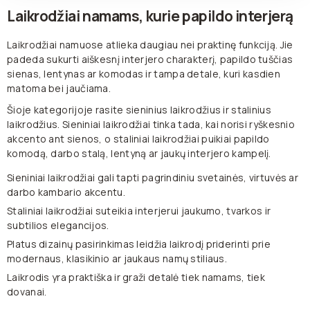
Laikrodžiai namams, kurie papildo interjerą
Laikrodžiai namuose atlieka daugiau nei praktinę funkciją. Jie
padeda sukurti aiškesnį interjero charakterį, papildo tuščias
sienas, lentynas ar komodas ir tampa detale, kuri kasdien
matoma bei jaučiama.
Šioje kategorijoje rasite sieninius laikrodžius ir stalinius
laikrodžius. Sieniniai laikrodžiai tinka tada, kai norisi ryškesnio
akcento ant sienos, o staliniai laikrodžiai puikiai papildo
komodą, darbo stalą, lentyną ar jaukų interjero kampelį.
Sieniniai laikrodžiai gali tapti pagrindiniu svetainės, virtuvės ar
darbo kambario akcentu.
Staliniai laikrodžiai suteikia interjerui jaukumo, tvarkos ir
subtilios elegancijos.
Platus dizainų pasirinkimas leidžia laikrodį priderinti prie
modernaus, klasikinio ar jaukaus namų stiliaus.
Laikrodis yra praktiška ir graži detalė tiek namams, tiek
dovanai.