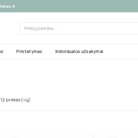
ales.lt
ms
Pristatymas
Individualūs užsakymai
12 prekės(-ių).