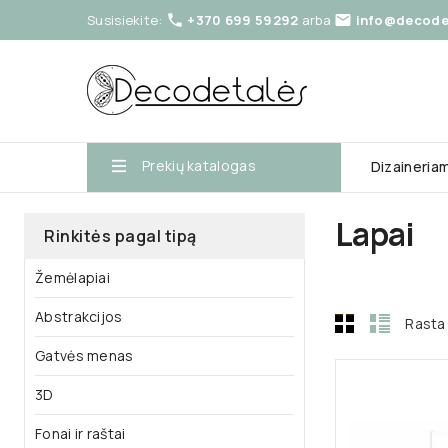
Susisiekite:
+370 699 59292
arba
info@decodet


Prekių katalogas
Dizaineria
Lapai
Rinkitės pagal tipą
Žemėlapiai
Abstrakcijos
Rasta 
Gatvės menas
3D
Fonai ir raštai