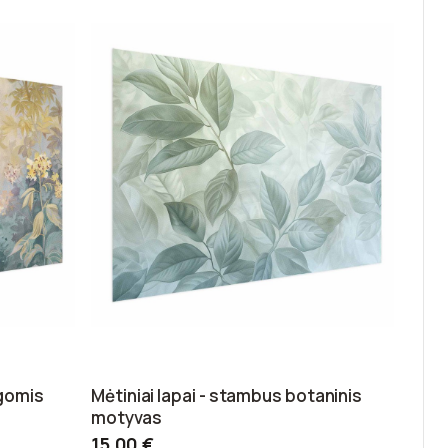
gomis
Mėtiniai lapai - stambus botaninis
motyvas
15,00 €