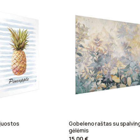
 juostos
Gobeleno raštas su spalvin
gėlėmis
15,00 €