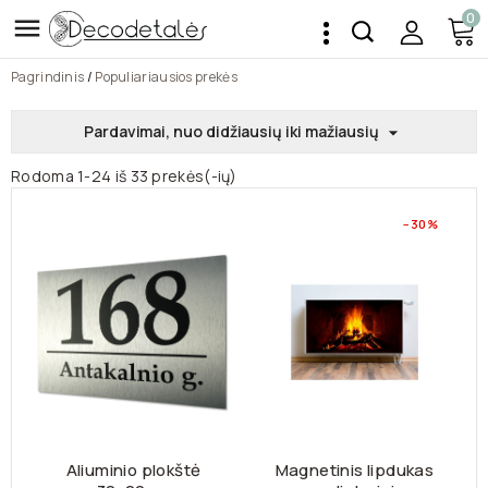
0

Pagrindinis
Populiariausios prekės
Pardavimai, nuo didžiausių iki mažiausių

Rodoma 1-24 iš 33 prekės(-ių)
−30%
Aliuminio plokštė
Magnetinis lipdukas