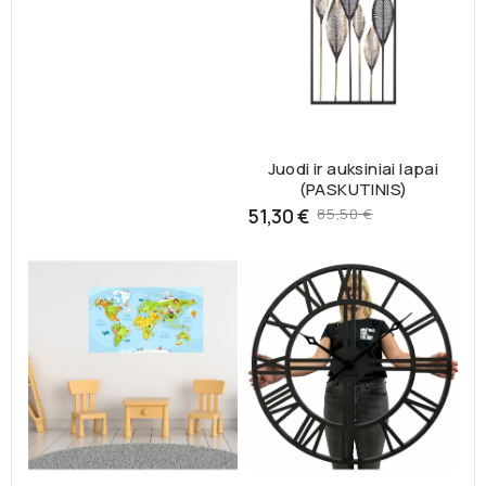
Juodi ir auksiniai lapai
(PASKUTINIS)
Bazinė
51,30 €
85,50 €
kaina