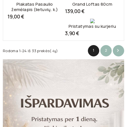
Plakatas Pasaulio
Grand Loftas 80cm
žemėlapis (lietuvių. k.)
139,00 €
19,00 €
Pristatymas su kurjeriu
3,90 €
1
2

Rodoma 1-24 iš 33 prekės(-ių)