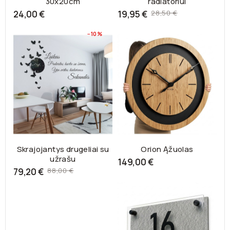
30x20cm
radiatoriui
Bazinė
24,00 €
19,95 €
28,50 €
kaina
−10%
Skrajojantys drugeliai su
Orion Ąžuolas
užrašu
149,00 €
Bazinė
79,20 €
88,00 €
kaina