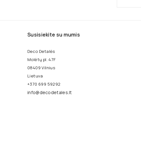
Susisiekite su mumis
Deco Detalės
Molėtų pl. 47F
08409 Vilnius
Lietuva
+370 699 59292
info@decodetales.lt
Facebook
YouTube
Pinterest
Instagram
TikTok
© 2014-2026 - UAB „Mikadus“ | Deco Detalės ™
Be UAB „Mikadus“ sutikimo draudžiama kopijuoti ir platinti sve