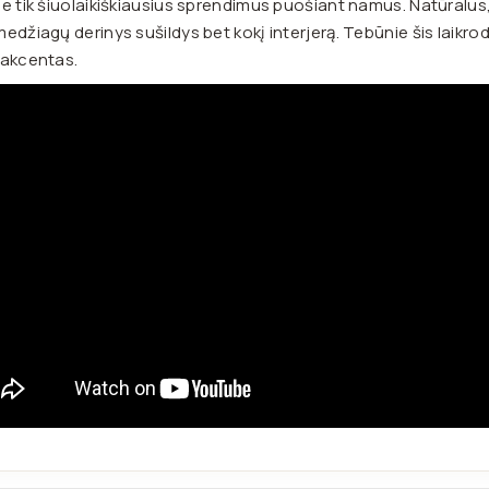
e tik šiuolaikiškiausius sprendimus puošiant namus. Natūralus, 
edžiagų derinys sušildys bet kokį interjerą. Tebūnie šis laikrod
 akcentas.