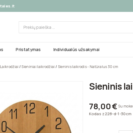
ales.lt
ms
Pristatymas
Individualūs užsakymai
Laikrodžiai
Sieniniai laikrodžiai
Sieninis laikrodis - Natūralus 30 cm
Sieninis la
78,00 €
Su moke
Kodas
z228-d-1-30cm