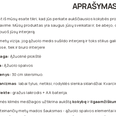
APRAŠYMA
t iš mūsų esate tikri, kad jūs perkate aukščiausios kokybės p
davime. Mūsų produktas yra saugus jūsų sveikatai ir, be abejo, da
puoš jūsų interjerą.
etų vizija, jog ąžuolo medis sušildo interjerą ir toks stilius gal
e, tiek ir biuro interjere
aga:
Ąžuolinė plokštė
a:
Ąžuolo spalvos
enys:
30 cm skersmuo.
anizmas
: labai tylus, netiksi, rodyklės slenka sklandžiai. Kvar
ekte:
gražus laikrodis + AA baterija.
nės kilmės medžiagos užtikrina aukštą
kokybę
ir
ilgaamžišku
 ateinančių metų mados šauksmas - ąžuolo spalvos elementai int