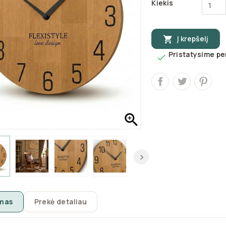
Kiekis
Į krepšelį

Pristatysime per


mas
Prekė detaliau