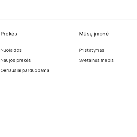
Prekės
Mūsų įmonė
Nuolaidos
Pristatymas
Naujos prekės
Svetainės medis
Geriausiai parduodama
tainėje esančią informaciją.