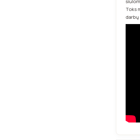
siūlom
Toks m
darbų