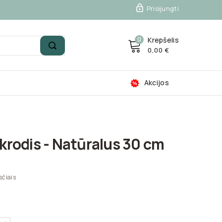

Prisijungti
0
Krepšelis
0,00 €
Akcijos
ikrodis - Natūralus 30 cm
sčiais