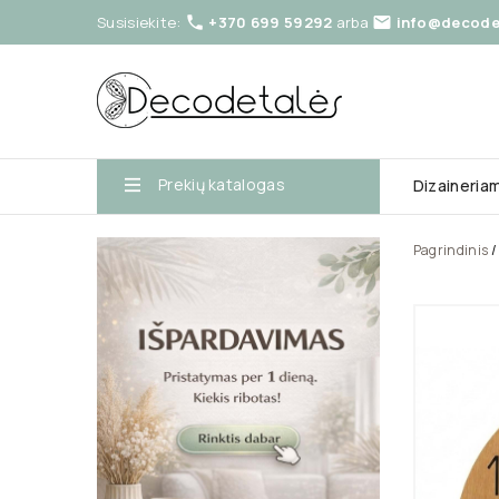
Susisiekite:
+370 699 59292
arba
info@decodet


Prekių katalogas
Dizaineria
Pagrindinis