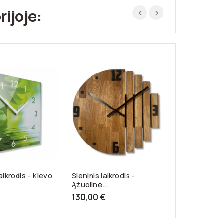
rijoje:
aikrodis - Klevo
Sieninis laikrodis -
Sieninis laik
Ąžuolinė...
Vandenyna
130,00 €
66,00 €