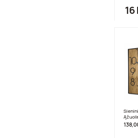
16 
Sienini
Ąžuolin
138,0