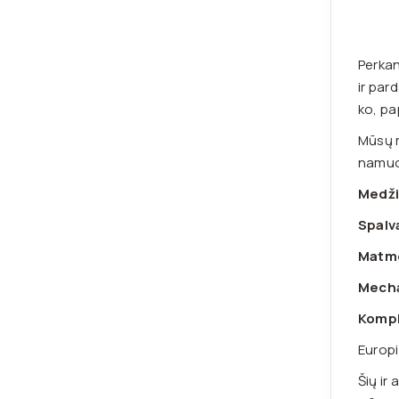
Perkan
ir par
ko, pa
Mūsų m
namuos
Medži
Spalv
Matm
Mech
Kompl
Europi
Šių ir