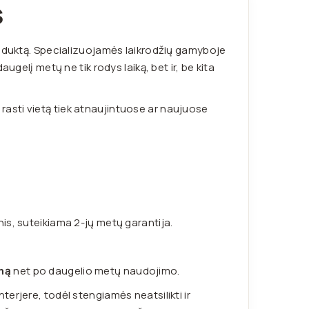
S
roduktą. Specializuojamės laikrodžių gamyboje
ugelį metų ne tik rodys laiką, bet ir, be kita
i rasti vietą tiek atnaujintuose ar naujuose
cinis, suteikiama 2-jų metų garantija.
mą
net po daugelio metų naudojimo.
erjere, todėl stengiamės neatsilikti ir