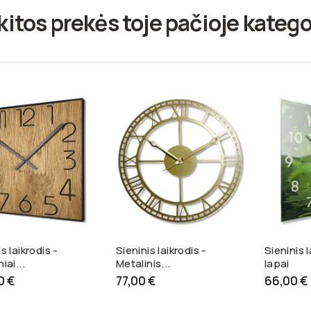
kitos prekės toje pačioje katego
s laikrodis -
Sieninis laikrodis -
Sieninis l
iai...
Metalinis...
lapai
0 €
77,00 €
66,00 €