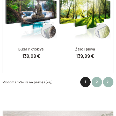
Buda ir krioklys
Žalioji pieva
139,99 €
139,99 €
1
2

Rodoma 1-24 iš 44 prekės(-ių)