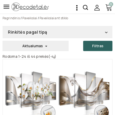
0

Pagrindinis
Paveikslai
Paveikslai ant stiklo
Rinkitės pagal tipą

Aktualumas
Filtras

Rodoma 1-24 iš 44 prekės(-ių)