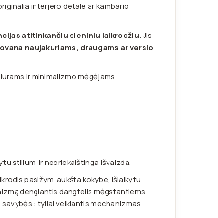
i originalia interjero detale ar kambario
ijas atitinkančiu sieniniu laikrodžiu.
Jis
p dovana naujakuriams, draugams ar verslo
 biurams ir minimalizmo mėgėjams.
u stiliumi ir nepriekaištinga išvaizda.
krodis pasižymi aukšta kokybe, išlaikytu
chanizmą dengiantis dangtelis mėgstantiems
ų savybės : tyliai veikiantis mechanizmas,