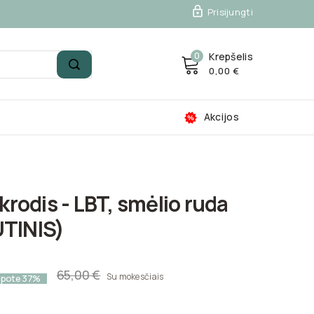

Prisijungti
0
Krepšelis
0,00 €
Akcijos
ikrodis - LBT, smėlio ruda
UTINIS)
65,00 €
Su mokesčiais
upote 37%