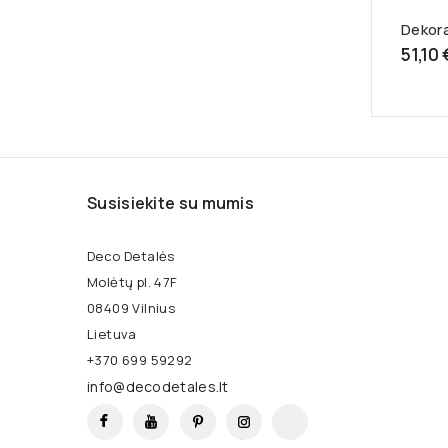
Dekora
51,10 
Susisiekite su mumis
Deco Detalės
Molėtų pl. 47F
08409 Vilnius
Lietuva
+370 699 59292
info@decodetales.lt
Facebook
YouTube
Pinterest
Instagram
TikTok