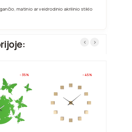
gančio, matinio ar veidrodinio akrilinio stiklo
rijoje:
−35%
−45%