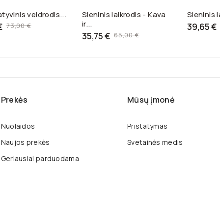
tyvinis veidrodis...
Sieninis laikrodis - Kava
Sieninis l
ir...
Bazinė
€
73,00 €
39,65 €
kaina
Bazinė
35,75 €
65,00 €
kaina
Prekės
Mūsų įmonė
Nuolaidos
Pristatymas
Naujos prekės
Svetainės medis
Geriausiai parduodama