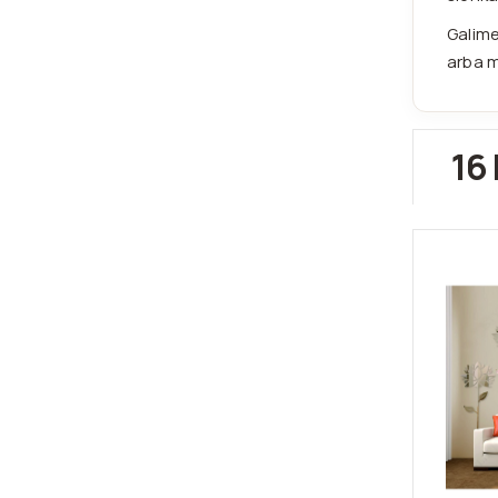
Galime
arba m
16 