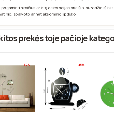
 pagaminti skaičius ar kitą dekoracijas prie šio laikrodžio iš bliz
atinio, spalvoto ar net aksominio lipduko.
kitos prekės toje pačioje katego
−30%
−45%