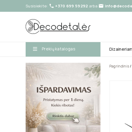
Susisiekite:
+370 699 59292
arba
info@decodet


Prekių katalogas
Dizaineria
Pagrindinis