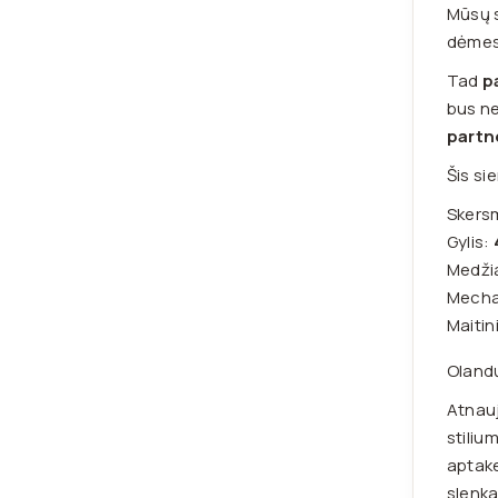
Mūsų s
dėmesi
Tad
p
bus ne
partn
Šis si
Skers
Gylis:
Medži
Mech
Maitin
Olandų
Atnauj
stiliu
aptake
slenka