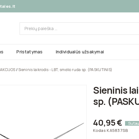
ales.lt
ms
Pristatymas
Individualūs užsakymai
AKCIJOS
Sieninis laikrodis - LBT, smėlio ruda sp. (PASKUTINIS)
Sieninis la
sp. (PASK
40,95 €
Suta
Kodas
KA5837SB