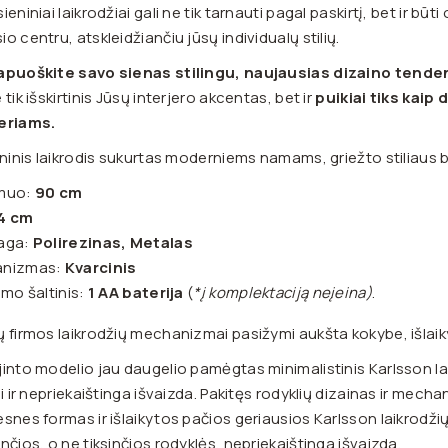
ieniniai laikrodžiai gali ne tik tarnauti pagal paskirtį, bet ir būt
o centru, atskleidžiančiu jūsų individualų stilių.
apuoškite savo sienas stilingu, naujausias dizaino tendenc
 tik išskirtinis Jūsų interjero akcentas, bet ir
puikiai tiks kai
eriams.
eninis laikrodis sukurtas moderniems namams, griežto stiliaus
muo:
90 cm
4 cm
aga:
Polirezinas, Metalas
anizmas:
Kvarcinis
imo šaltinis:
1 AA baterija
(
*į komplektaciją neįeina)
.
 firmos laikrodžių mechanizmai pasižymi aukšta kokybe, išlaikyt
into modelio jau daugelio pamėgtas minimalistinis Karlsson lai
mi ir nepriekaištinga išvaizda. Pakitęs rodyklių dizainas ir me
snes formas ir išlaikytos pačios geriausios Karlsson laikrodži
nčios, o ne tiksinčios rodyklės, nepriekaištinga išvaizda.