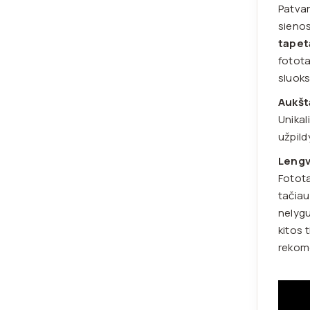
Patvar
sienos
tapet
fotota
sluoks
Aukšt
Unikal
užpild
Leng
Fotota
tačiau
nelygu
kitos 
rekome