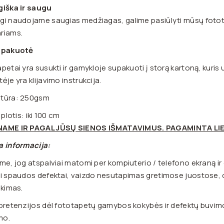
giška ir saugu
i naudojame saugias medžiagas, galime pasiūlyti mūsų fotot
riams.
 pakuotė
petai yra susukti ir gamykloje supakuoti į storą kartoną, kuris
ėje yra klijavimo instrukcija.
tūra: 250gsm
 plotis: iki 100 cm
AME IR PAGAL JŪSŲ SIENOS IŠMATAVIMUS. PAGAMINTA LI
a informacija:
me, jog atspalviai matomi per kompiuterio / telefono ekraną ir
i spaudos defektai, vaizdo nesutapimas gretimose juostose, d
ikimas.
pretenzijos dėl fototapetų gamybos kokybės ir defektų buvimo g
imo.