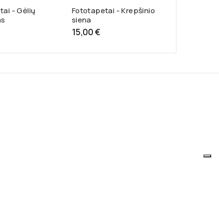
ai - Gėlių
Fototapetai - Krepšinio
Fototapetai 
as
siena
29,00 €
15,00 €