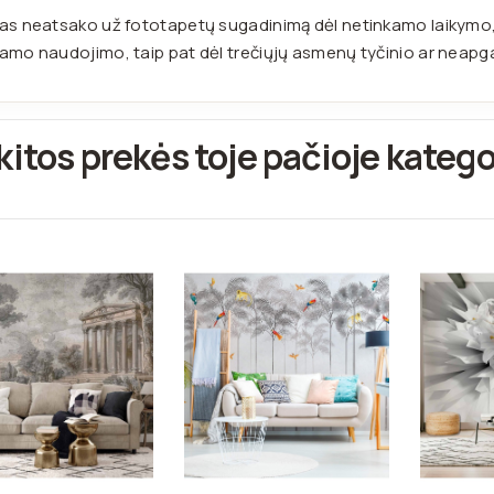
as neatsako už fototapetų sugadinimą dėl netinkamo laikymo, n
amo naudojimo, taip pat dėl trečiųjų asmenų tyčinio ar neap
kitos prekės toje pačioje katego