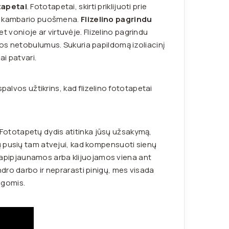
tapetai
. Fototapetai, skirti priklijuoti prie
no kambario puošmena.
Flizelino pagrindu
et vonioje ar virtuvėje. Flizelino pagrindu
os netobulumus. Sukuria papildomą izoliacinį
ai patvari.
palvos užtikrins, kad flizelino fototapetai
 Fotot
apetų dydis atitinka jūsų užsakymą,
ų pusių tam atvejui, kad kompensuoti sienų
apipjaunamos arba klijuojamos viena ant
dro darbo ir neprarasti pinigų, mes visada
ugomis.