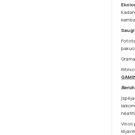
Ekolo
Kadang
kamba
Saugi
Fotota
pakuot
Grama
Ritinio
GAMIN
Bendr
Įspėja
laikom
neatit
Visos 
klijav