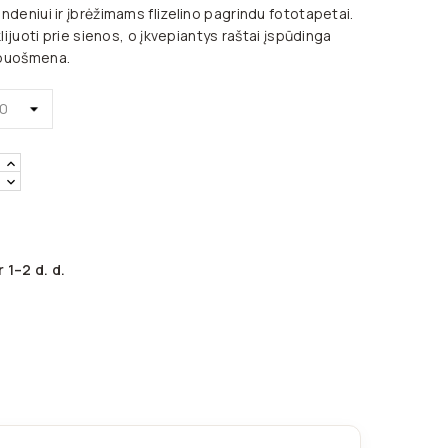
ndeniui ir įbrėžimams flizelino pagrindu fototapetai.
klijuoti prie sienos, o įkvepiantys raštai įspūdinga
 puošmena.
 1–2 d. d.