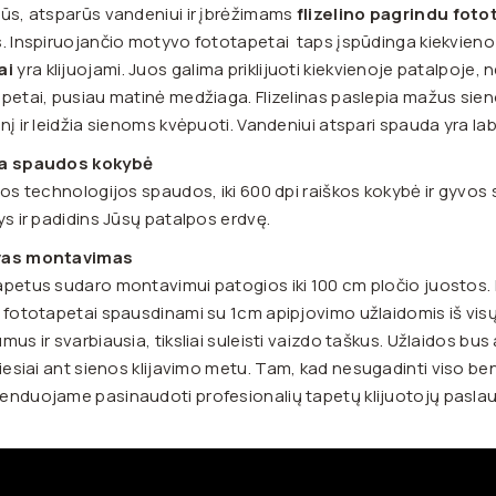
ūs, atsparūs vandeniui ir įbrėžimams
flizelino pagrindu foto
. Inspiruojančio motyvo fototapetai taps įspūdinga kiekvie
ai
yra klijuojami. Juos galima priklijuoti kiekvienoje patalpoje, n
petai, pusiau matinė medžiaga. Flizelinas paslepia mažus sien
nį ir leidžia sienoms kvėpuoti. Vandeniui atspari spauda yra lab
a spaudos kokybė
ios technologijos spaudos, iki 600 dpi raiškos kokybė ir gyvos s
ys ir padidins Jūsų patalpos erdvę.
vas montavimas
petus sudaro montavimui patogios iki 100 cm pločio juostos.
 fototapetai spausdinami su 1cm apipjovimo užlaidomis iš vis
mus ir svarbiausia, tiksliai suleisti vaizdo taškus. Užlaidos
bus 
tiesiai ant sienos klijavimo metu.
Tam, kad nesugadinti viso ben
nduojame pasinaudoti profesionalių tapetų klijuotojų pasla