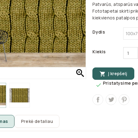
Patvarūs, atsparūs va
Fototapetai skirti pri
kiekvienos patalpos
Dydis
Kiekis

Į krepšelį

Pristatysime per

mas
Prekė detaliau