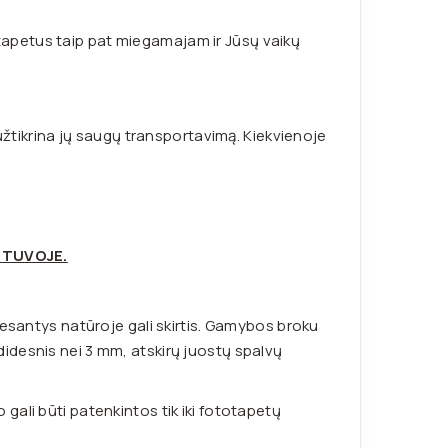
apetus taip pat miegamajam ir Jūsų vaikų
 užtikrina jų saugų transportavimą. Kiekvienoje
ETUVOJE.
 esantys natūroje gali skirtis. Gamybos broku
idesnis nei 3 mm, atskirų juostų spalvų
ali būti patenkintos tik iki fototapetų