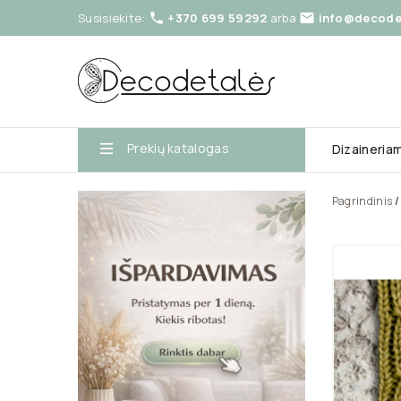
Susisiekite:
+370 699 59292
arba
info@decodet


Prekių katalogas
Dizaineria
Pagrindinis