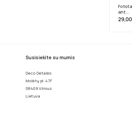
Fotota
ant...
29,00
Susisiekite su mumis
Deco Detalės
Molėtų pl. 47F
08409 Vilnius
Lietuva
+370 699 59292
info@decodetales.lt
Facebook
YouTube
Pinterest
Instagram
TikTok