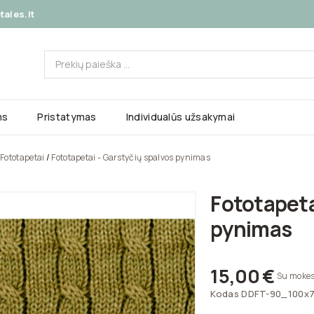
ales.lt
ms
Pristatymas
Individualūs užsakymai
Fototapetai
Fototapetai - Garstyčių spalvos pynimas
Fototapeta
pynimas
15,00 €
Su mokes
Kodas
DDFT-90_100x