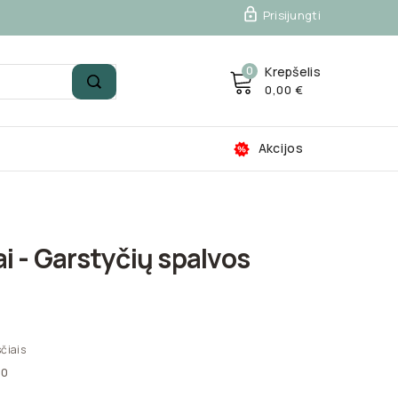

Prisijungti
0
Krepšelis
0,00 €
Akcijos
i - Garstyčių spalvos
čiais
70