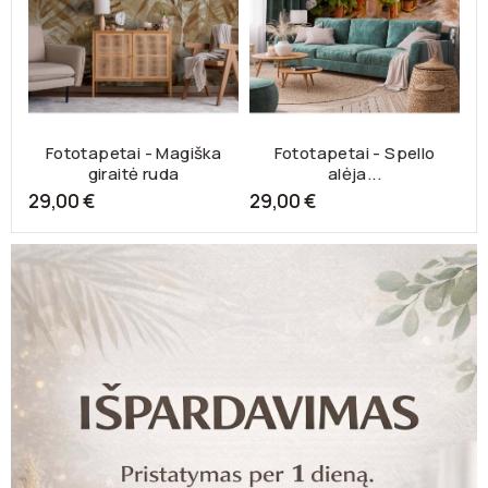
Fototapetai - Magiška
Fototapetai - Spello
F
giraitė ruda
alėja...
2
29,00 €
29,00 €