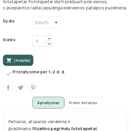
fototapetai. Fototapetai skirti priklijuoti prie sienos,
o įkvepiantys raštai įspūdinga kiekvienos patalpos puošmena.
Dydis
Kiekis

Į krepšelį
Pristatysime per 1–2 d. d.

Aprašymas
Prekė detaliau
Patvarūs, atsparūs vandeniui ir
įbrėžimams
flizelino pagrindu fototapetai
.