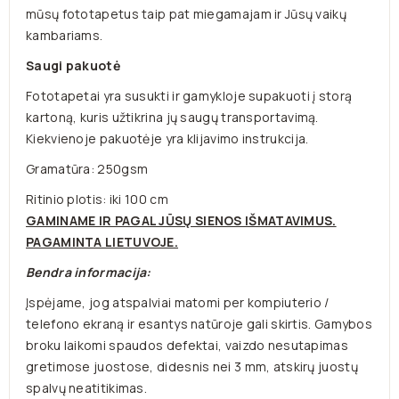
mūsų fototapetus taip pat miegamajam ir Jūsų vaikų
kambariams.
Saugi pakuotė
Fototapetai yra susukti ir gamykloje supakuoti į storą
kartoną, kuris užtikrina jų saugų transportavimą.
Kiekvienoje pakuotėje yra klijavimo instrukcija.
Gramatūra: 250gsm
Ritinio plotis: iki 100 cm
GAMINAME IR PAGAL JŪSŲ SIENOS IŠMATAVIMUS.
PAGAMINTA LIETUVOJE.
Bendra informacija:
Įspėjame, jog atspalviai matomi per kompiuterio /
telefono ekraną ir esantys natūroje gali skirtis. Gamybos
broku laikomi spaudos defektai, vaizdo nesutapimas
gretimose juostose, didesnis nei 3 mm, atskirų juostų
spalvų neatitikimas.