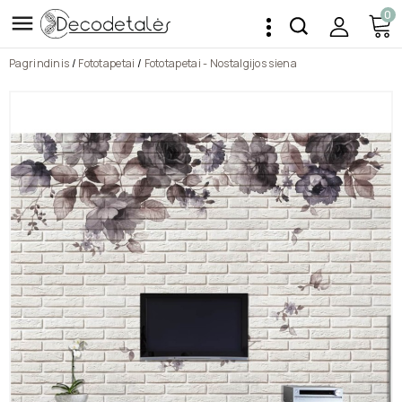
0

Pagrindinis
Fototapetai
Fototapetai - Nostalgijos siena