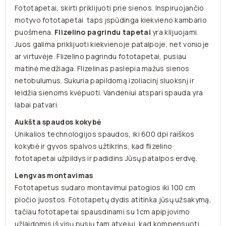
Fototapetai, skirti priklijuoti prie sienos. Inspiruojančio
motyvo fototapetai taps įspūdinga kiekvieno kambario
puošmena.
Flizelino pagrindu tapetai
yra klijuojami.
Juos galima priklijuoti kiekvienoje patalpoje, net vonioje
ar virtuvėje. Flizelino pagrindu fototapetai, pusiau
matinė medžiaga. Flizelinas paslepia mažus sienos
netobulumus. Sukuria papildomą izoliacinį sluoksnį ir
leidžia sienoms kvėpuoti. Vandeniui atspari spauda yra
labai patvari.
Aukšta spaudos kokybė
Unikalios technologijos spaudos, iki 600 dpi raiškos
kokybė ir gyvos spalvos užtikrins, kad flizelino
fototapetai užpildys ir padidins Jūsų patalpos erdvę.
Lengvas montavimas
Fototapetus sudaro montavimui patogios iki 100 cm
pločio juostos. Fotot
apetų dydis atitinka jūsų užsakymą,
tačiau fototapetai spausdinami su 1cm apipjovimo
užlaidomis iš visų pusių tam atvejui, kad kompensuoti