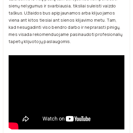
sienų nelygumus ir svarbiausia, tiksliai suleisti vaizdo
taškus. Užlaidos
bus apipjaunamos arba klijuojamos
viena ant kitos tiesiai ant sienos klijavimo metu.
Tam,
kad nesugadinti viso bendro darbo ir neprarasti pinigų,
mes visada rekomenduojame pasinaudoti profesionalių
tapetų klijuotojų paslaugomis.