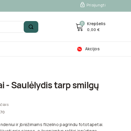

Prisijungti
0
Krepšelis
0,00 €
Akcijos
i - Saulėlydis tarp smilgų
čiais
x70
ndeniui ir įbrėžimams flizelino pagrindu fototapetai.
klijuoti prie sienos, o įkvepiantys raštai įspūdinga