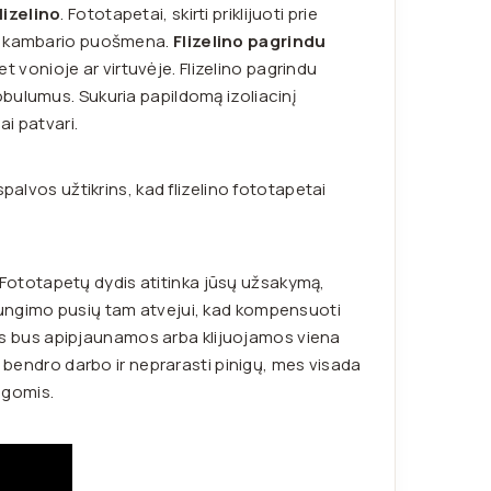
lizelino
. Fototapetai, skirti priklijuoti prie
no kambario puošmena.
Flizelino pagrindu
et vonioje ar virtuvėje. Flizelino pagrindu
bulumus. Sukuria papildomą izoliacinį
ai patvari.
palvos užtikrins, kad flizelino fototapetai
 Fotot
apetų dydis atitinka jūsų užsakymą,
jungimo pusių tam atvejui, kad kompensuoti
os
bus apipjaunamos arba klijuojamos viena
 bendro darbo ir neprarasti pinigų, mes visada
ugomis.