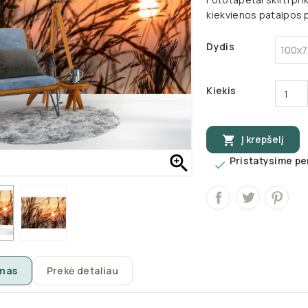
kiekvienos patalpos
Dydis
Kiekis
Į krepšelį


Pristatysime per

mas
Prekė detaliau