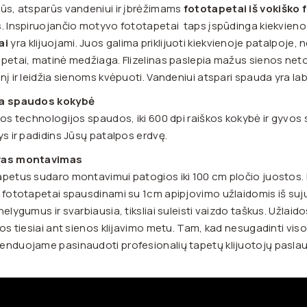
ūs, atsparūs vandeniui ir įbrėžimams
fototapetai iš vokiško f
. Inspiruojančio motyvo fototapetai taps įspūdinga kiekvie
ai
yra klijuojami. Juos galima priklijuoti kiekvienoje patalpoje, n
petai, matinė medžiaga. Flizelinas paslepia mažus sienos neto
nį ir leidžia sienoms kvėpuoti. Vandeniui atspari spauda yra lab
a spaudos kokybė
ios technologijos spaudos, iki 600 dpi raiškos kokybė ir gyvos s
ys ir padidins Jūsų patalpos erdvę.
vas montavimas
petus sudaro montavimui patogios iki 100 cm pločio juostos.
 fototapetai spausdinami su 1cm apipjovimo užlaidomis iš su
nelygumus ir svarbiausia, tiksliai suleisti vaizdo taškus. Užlaid
tos tiesiai ant sienos klijavimo metu.
Tam, kad nesugadinti viso
nduojame pasinaudoti profesionalių tapetų klijuotojų pasla