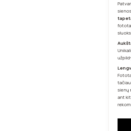
Patvar
sienos
tapet
fotota
sluoks
Aukšt
Unikal
užpild
Leng
Fotota
tačiau
sienų 
ant ki
rekome