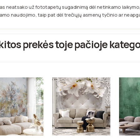
as neatsako už fototapetų sugadinimą dėl netinkamo laikymo, n
amo naudojimo, taip pat dėl trečiųjų asmenų tyčinio ar neap
kitos prekės toje pačioje katego