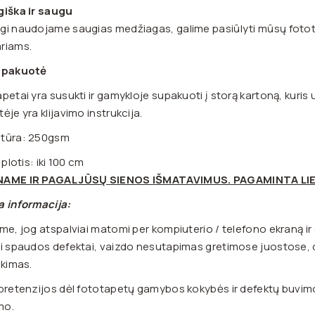
giška ir saugu
i naudojame saugias medžiagas, galime pasiūlyti mūsų fotot
riams.
 pakuotė
petai yra susukti ir gamykloje supakuoti į storą kartoną, kuris
ėje yra klijavimo instrukcija.
tūra: 250gsm
 plotis: iki 100 cm
AME IR PAGAL JŪSŲ SIENOS IŠMATAVIMUS. PAGAMINTA LI
a informacija:
me, jog atspalviai matomi per kompiuterio / telefono ekraną ir
i spaudos defektai, vaizdo nesutapimas gretimose juostose, d
ikimas.
pretenzijos dėl fototapetų gamybos kokybės ir defektų buvimo g
imo.