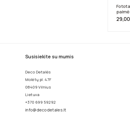
Fotota
palmės
29,00
Susisiekite su mumis
Deco Detalės
Molėtų pl. 47F
08409 Vilnius
Lietuva
+370 699 59292
info@decodetales.lt
Facebook
YouTube
Pinterest
Instagram
TikTok