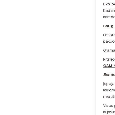
Ekolo
Kadang
kamba
Saugi
Fotota
pakuot
Grama
Ritinio
GAMIN
Bendr
Įspėja
laikom
neatit
Visos 
klijav