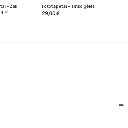
ai - Žali
Fototapetai - Tinko gėlės
Fototapetai
apai
sapnas
29,00 €
15,00 €