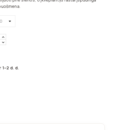
 puošmena.
 1–2 d. d.