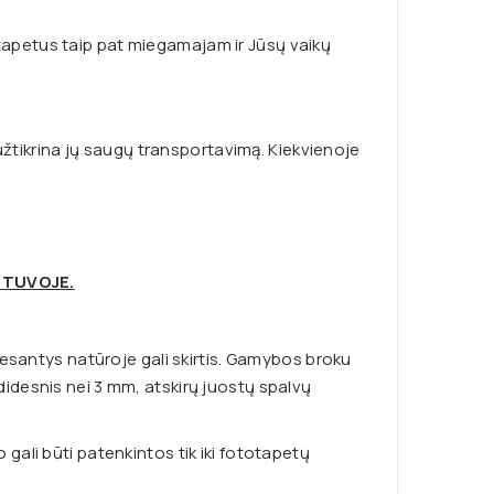
apetus taip pat miegamajam ir Jūsų vaikų
 užtikrina jų saugų transportavimą. Kiekvienoje
ETUVOJE.
 esantys natūroje gali skirtis. Gamybos broku
idesnis nei 3 mm, atskirų juostų spalvų
ali būti patenkintos tik iki fototapetų