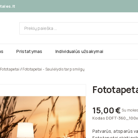
ales.lt
ms
Pristatymas
Individualūs užsakymai
Fototapetai
Fototapetai - Saulėlydis tarp smilgų
Fototapeta
15,00 €
Su mokes
Kodas
DDFT-360_100
Patvarūs, atsparūs va
Fototapetai skirti pri