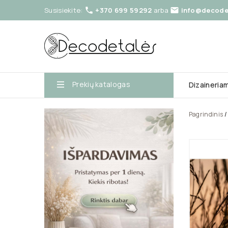
Susisiekite:
+370 699 59292
arba
info@decodet


Prekių katalogas
Dizaineria
Pagrindinis