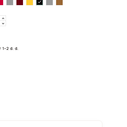
00
3122
ruda-
3116
3151
70
80
 1–2 d. d.