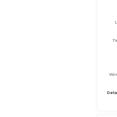
L
Ti
Visi
Deta