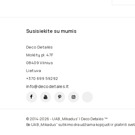
Susisiekite su mumis
Deco Detalės
Molėtų pl. 47F
08409 Vilnius
Lietuva
+370 699 59292
info@decodetales.lt
Facebook
YouTube
Pinterest
Instagram
TikTok
© 2014-2026 - UAB „Mikadus“ | Deco Detalės ™
Be UAB „Mikadus“ sutikimo draudžiama kopijuoti ir platinti sve