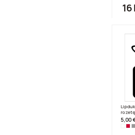
16 
Lipduka
rozet
5,00 
Balta-
Rau
S
3100
312