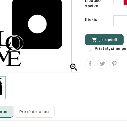
Lipduko
31
spalva
Kiekis
Į krepšelį

Pristatysime per


mas
Prekė detaliau