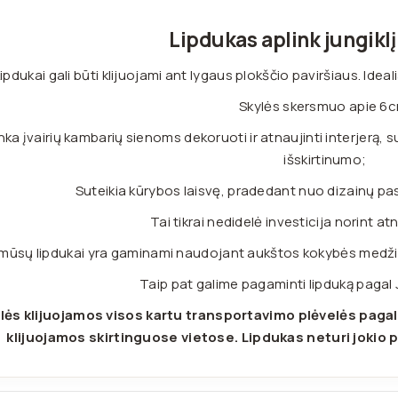
Lipdukas aplink jungiklį
ipdukai gali būti klijuojami ant lygaus plokščio paviršiaus. Ide
Skylės skersmuo apie 6c
nka įvairių kambarių sienoms dekoruoti ir atnaujinti interjerą, 
išskirtinumo;
Suteikia kūrybos laisvę, pradedant nuo dizainų pas
Tai tikrai nedidelė investicija norint atn
 mūsų lipdukai yra gaminami naudojant aukštos kokybės medžiag
Taip pat galime pagaminti lipduką pagal
lės klijuojamos visos kartu transportavimo plėvelės pagal
klijuojamos skirtinguose vietose. Lipdukas neturi jokio p