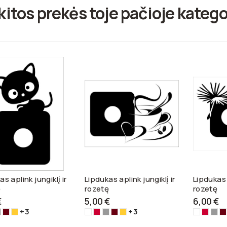
kitos prekės toje pačioje katego
s aplink jungiklį ir
Lipdukas aplink jungiklį ir
Lipdukas a
ę
rozetę
rozetę
€
5,00 €
6,00 €
+3
+3
dona-
idabrinė-3108
Tamsiai
Geltona-
Balta-
Raudona-
Sidabrinė-3108
Tamsiai
Geltona-
Balta-
Raudo
Sida
T
2
ruda-
3116
3100
3122
ruda-
3116
3100
3122
ru