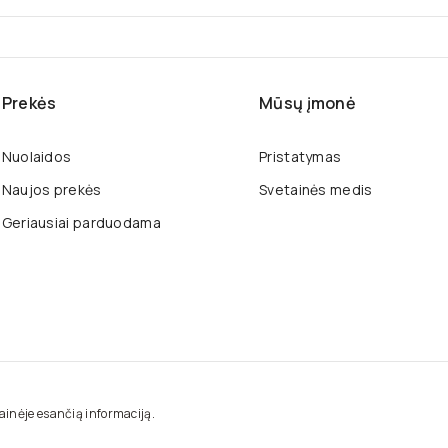
80
80
8
Prekės
Mūsų įmonė
Nuolaidos
Pristatymas
Naujos prekės
Svetainės medis
Geriausiai parduodama
tainėje esančią informaciją.