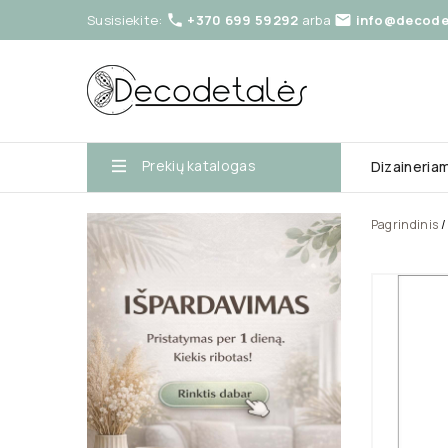
Susisiekite:
+370 699 59292
arba
info@decodet


Prekių katalogas
Dizaineria
Pagrindinis