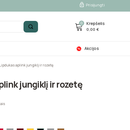

Prisijungti
0
Krepšelis
0,00 €
Akcijos
Lipdukas aplink jungiklį ir rozetę
link jungiklį ir rozetę
ais
ta-
Raudona-
Sidabrinė-3108
Tamsiai
Geltona-
Pilka-
Auksinė-3102
Juoda-