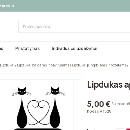
ales.lt
ms
Pristatymas
Individualūs užsakymai
Lipdukai
Lipdukai baldams ir paviršiams
Lipdukai jungikliams ir rozetėms
Lipdukas ap
5,00 €
Su mokesči
Kodas
R1520
Bal