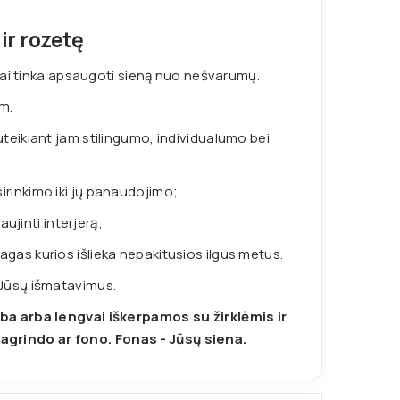
 ir rozetę
aliai tinka apsaugoti sieną nuo nešvarumų.
m.
suteikiant jam stilingumo, individualumo bei
irinkimo iki jų panaudojimo;
aujinti interjerą;
as kurios išlieka nepakitusios ilgus metus.
 Jūsų išmatavimus.
ba arba lengvai iškerpamos su žirklėmis ir
agrindo ar fono. Fonas - Jūsų siena.