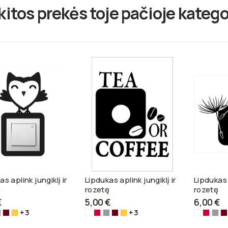
kitos prekės toje pačioje katego
s aplink jungiklį ir
Lipdukas aplink jungiklį ir
Lipdukas a
ę
rozetę
rozetę
€
5,00 €
6,00 €
+3
+3
dona-
idabrinė-3108
Tamsiai
Geltona-
Balta-
Raudona-
Sidabrinė-3108
Tamsiai
Geltona-
Balta-
Raudo
Sida
T
2
ruda-
3116
3100
3122
ruda-
3116
3100
3122
ru