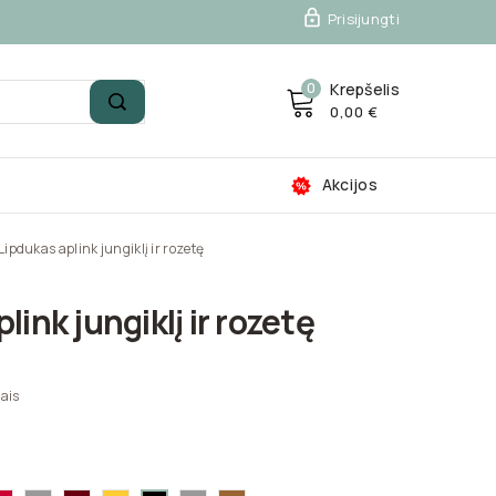

Prisijungti
0
Krepšelis
0,00 €
Akcijos
Lipdukas aplink jungiklį ir rozetę
link jungiklį ir rozetę
ais
ta-
Raudona-
Sidabrinė-3108
Tamsiai
Geltona-
Pilka-
Auksinė-3102
Juoda-