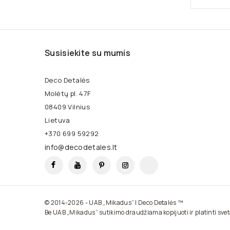
Susisiekite su mumis
Deco Detalės
Molėtų pl. 47F
08409 Vilnius
Lietuva
+370 699 59292
info@decodetales.lt
Facebook
YouTube
Pinterest
Instagram
TikTok
© 2014-2026 - UAB „Mikadus“ | Deco Detalės ™
Be UAB „Mikadus“ sutikimo draudžiama kopijuoti ir platinti sve