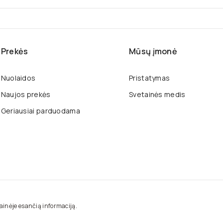
80
80
8
Prekės
Mūsų įmonė
Nuolaidos
Pristatymas
Naujos prekės
Svetainės medis
Geriausiai parduodama
tainėje esančią informaciją.