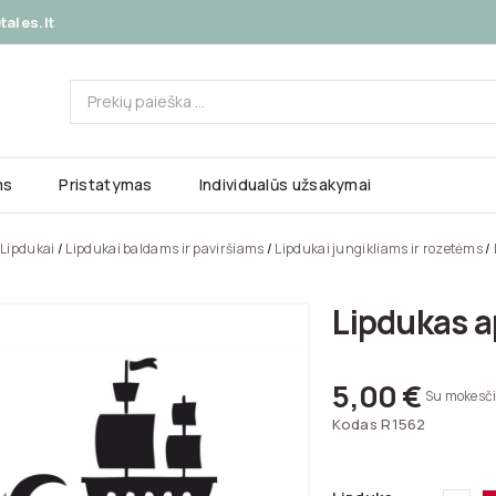
ales.lt
ms
Pristatymas
Individualūs užsakymai
Lipdukai
Lipdukai baldams ir paviršiams
Lipdukai jungikliams ir rozetėms
Lipdukas ap
5,00 €
Su mokesči
Kodas
R1562
Bal