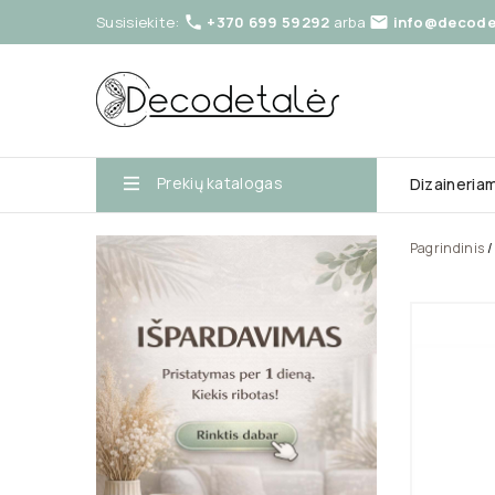
Susisiekite:
+370 699 59292
arba
info@decodet


Prekių katalogas
Dizaineria
Pagrindinis