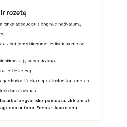
 ir rozetę
aliai tinka apsaugoti sieną nuo nešvarumų.
m.
suteikiant jam stilingumo, individualumo bei
irinkimo iki jų panaudojimo;
aujinti interjerą;
as kurios išlieka nepakitusios ilgus metus.
 Jūsų išmatavimus.
ba arba lengvai iškerpamos su žirklėmis ir
agrindo ar fono. Fonas - Jūsų siena.