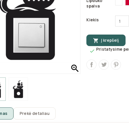
Lipduko
31
spalva
Kiekis
Į krepšelį

Pristatysime per


mas
Prekė detaliau