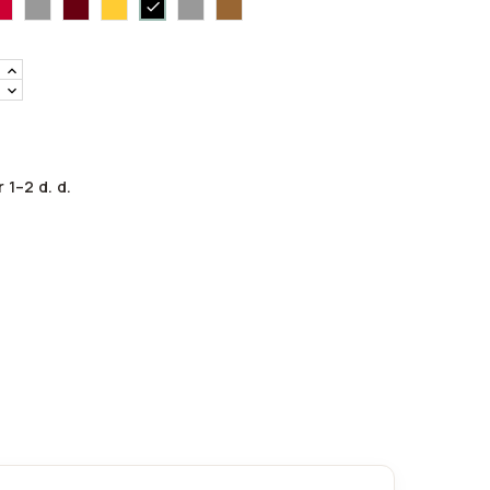
00
3122
ruda-
3116
3151
70
80
 1–2 d. d.