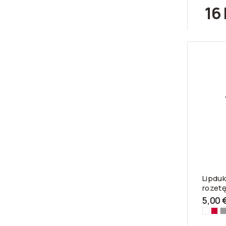
16 
Lipduka
rozet
5,00 
Balta-
Rau
S
3100
312