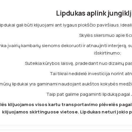
Lipdukas aplink jungiklį
ipdukai gali būti klijuojami ant lygaus plokščio paviršiaus. Ide
Skylės skersmuo apie 6c
nka įvairių kambarių sienoms dekoruoti ir atnaujinti interjerą, 
išskirtinumo;
Suteikia kūrybos laisvę, pradedant nuo dizainų pas
Tai tikrai nedidelė investicija norint atn
 mūsų lipdukai yra gaminami naudojant aukštos kokybės medžiag
Taip pat galime pagaminti lipduką pagal
lės klijuojamos visos kartu transportavimo plėvelės pagal
klijuojamos skirtinguose vietose. Lipdukas neturi jokio p