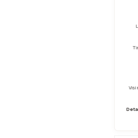
L
Ti
Visi
Deta