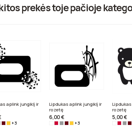
kitos prekės toje pačioje katego
s aplink jungiklį ir
Lipdukas aplink jungiklį ir
Lipdukas a
ę
rozetę
rozetę
€
6,00 €
5,00 €
+3
+3
dona-
idabrinė-3108
Tamsiai
Geltona-
Balta-
Raudona-
Sidabrinė-3108
Tamsiai
Geltona-
Balta-
Raudo
Sida
T
2
ruda-
3116
3100
3122
ruda-
3116
3100
3122
ru