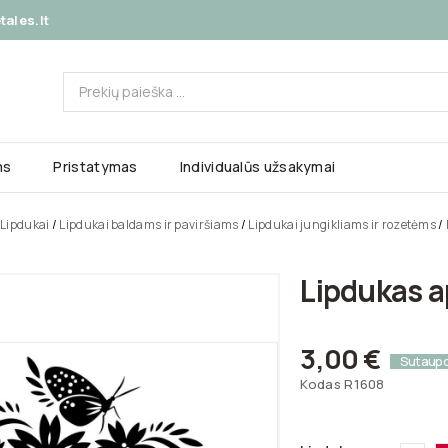
ales.lt
ms
Pristatymas
Individualūs užsakymai
Lipdukai
Lipdukai baldams ir paviršiams
Lipdukai jungikliams ir rozetėms
Lipdukas ap
3,00 €
Sutaup
Kodas
R1608
Bal