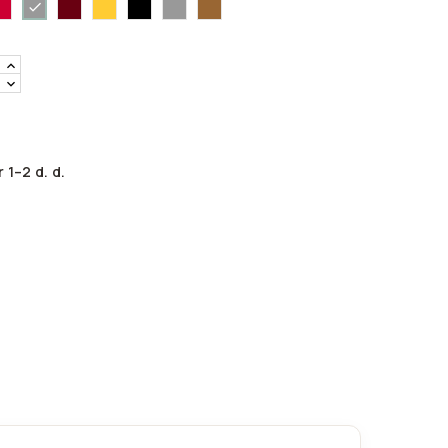
Sidabrinė-3108
00
3122
ruda-
3116
70
3151
80
 1–2 d. d.