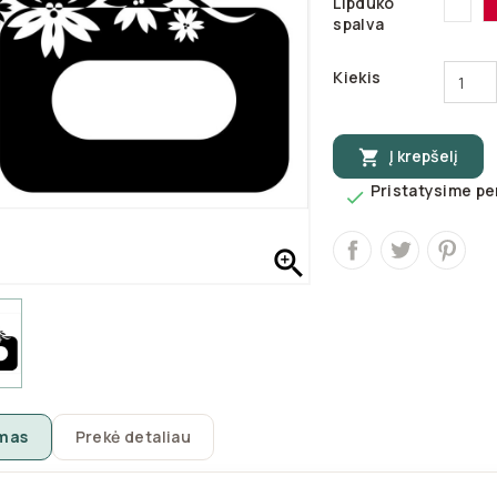
Lipduko
31
spalva
Kiekis
Į krepšelį

Pristatysime per


mas
Prekė detaliau