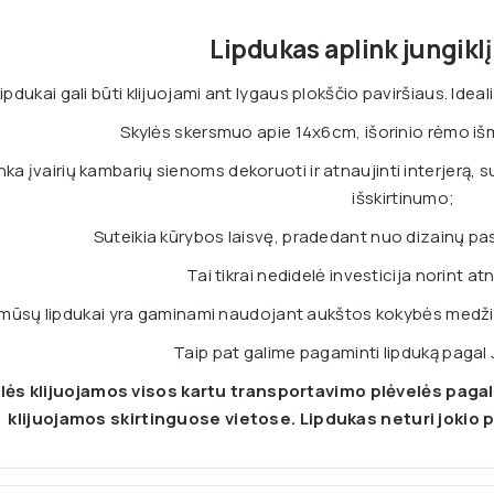
Lipdukas aplink jungiklį
ipdukai gali būti klijuojami ant lygaus plokščio paviršiaus. Ide
Skylės skersmuo apie 14x6cm, išorinio rėmo i
nka įvairių kambarių sienoms dekoruoti ir atnaujinti interjerą, 
išskirtinumo;
Suteikia kūrybos laisvę, pradedant nuo dizainų pas
Tai tikrai nedidelė investicija norint atn
 mūsų lipdukai yra gaminami naudojant aukštos kokybės medžiag
Taip pat galime pagaminti lipduką pagal
lės klijuojamos visos kartu transportavimo plėvelės pagal
klijuojamos skirtinguose vietose. Lipdukas neturi jokio p