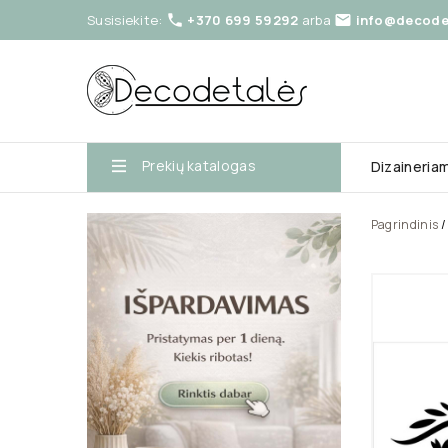
Susisiekite:
+370 699 59292
arba
info@decodet


Prekių katalogas
Dizaineria
Pagrindinis