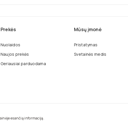
80
80
8
Prekės
Mūsų įmonė
Nuolaidos
Pristatymas
Naujos prekės
Svetainės medis
Geriausiai parduodama
tainėje esančią informaciją.