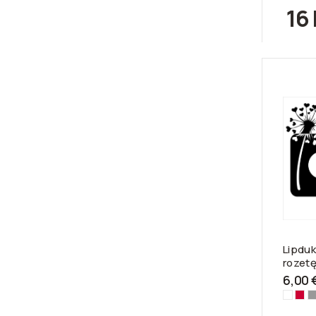
16 
Lipduka
rozet
6,00 
Balta-
Rau
S
3100
312