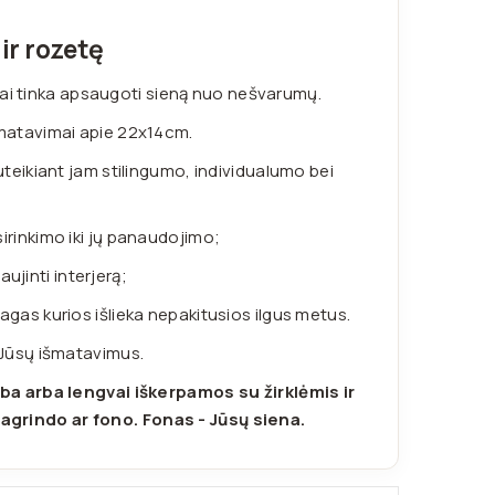
 ir rozetę
aliai tinka apsaugoti sieną nuo nešvarumų.
šmatavimai apie 22x14cm.
suteikiant jam stilingumo, individualumo bei
irinkimo iki jų panaudojimo;
aujinti interjerą;
as kurios išlieka nepakitusios ilgus metus.
 Jūsų išmatavimus.
ba arba lengvai iškerpamos su žirklėmis ir
agrindo ar fono. Fonas - Jūsų siena.