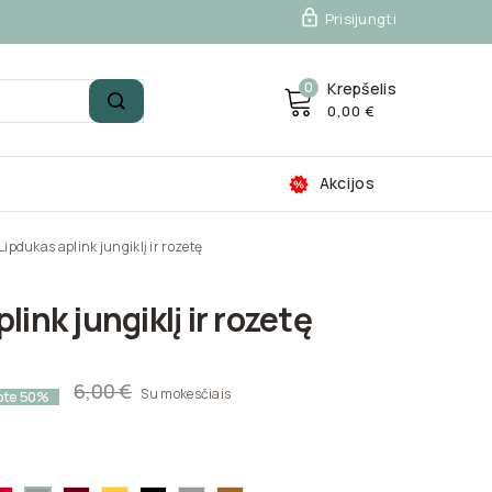

Prisijungti
0
Krepšelis
0,00 €
Akcijos
Lipdukas aplink jungiklį ir rozetę
link jungiklį ir rozetę
6,00 €
Su mokesčiais
ote 50%
ta-
Raudona-
Tamsiai
Geltona-
Juoda-
Pilka-
Auksinė-3102