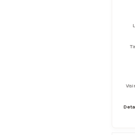
L
Ti
Visi
Deta