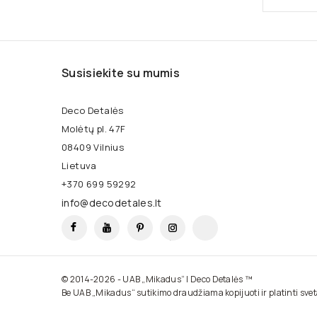
Susisiekite su mumis
Deco Detalės
Molėtų pl. 47F
08409 Vilnius
Lietuva
+370 699 59292
info@decodetales.lt
Facebook
YouTube
Pinterest
Instagram
TikTok
© 2014-2026 - UAB „Mikadus“ | Deco Detalės ™
Be UAB „Mikadus“ sutikimo draudžiama kopijuoti ir platinti sve