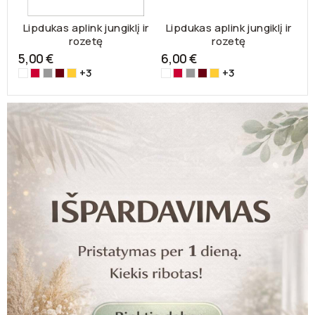
Lipdukas aplink jungiklį ir
Lipdukas aplink jungiklį ir
L
rozetę
rozetę
5,00 €
6,00 €
5
+3
+3
Balta-
Raudona-
Sidabrinė-3108
Tamsiai
Geltona-
Balta-
Raudona-
Sidabrinė-3108
Tamsiai
Geltona-
Ba
3100
3122
ruda-
3116
3100
3122
ruda-
3116
3
80
80