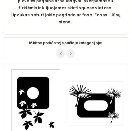
plėvelės pagalba arba lengvai iškerpamos su
žirklėmis ir klijuojamos skirtinguose vietose.
Lipdukas neturi jokio pagrindo ar fono. Fonas - Jūsų
siena.
16 kitos prekės toje pačioje kategorijoje: