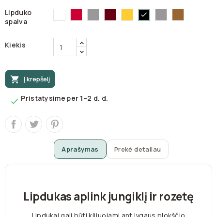
Balta-
Raudona-
Sidabrinė-3108
Tamsiai
Geltona-
Pilka-
Auksinė-3
Juoda-
Lipduko
3100
3122
ruda-
3116
3151
70
80
spalva
Kiekis

Į krepšelį
Pristatysime per 1–2 d. d.

Aprašymas
Prekė detaliau
Lipdukas aplink jungiklį ir rozetę
Lipdukai gali būti klijuojami ant lygaus plokščio