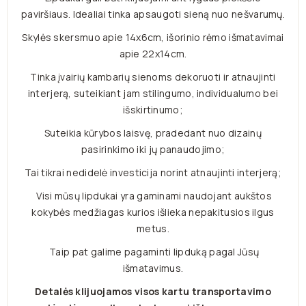
paviršiaus. Idealiai tinka apsaugoti sieną nuo nešvarumų.
Skylės skersmuo apie 14x6cm, išorinio rėmo išmatavimai
apie 22x14cm.
Tinka įvairių kambarių sienoms dekoruoti ir atnaujinti
interjerą, suteikiant jam stilingumo, individualumo bei
išskirtinumo;
Suteikia kūrybos laisvę, pradedant nuo dizainų
pasirinkimo iki jų panaudojimo;
Tai tikrai nedidelė investicija norint atnaujinti interjerą;
Visi mūsų lipdukai yra gaminami naudojant aukštos
kokybės medžiagas kurios išlieka nepakitusios ilgus
metus.
Taip pat galime pagaminti lipduką pagal Jūsų
išmatavimus.
Detalės klijuojamos visos kartu transportavimo