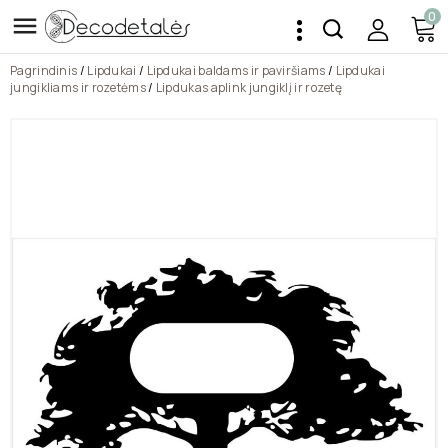
0

Pagrindinis
Lipdukai
Lipdukai baldams ir paviršiams
Lipdukai
jungikliams ir rozetėms
Lipdukas aplink jungiklį ir rozetę