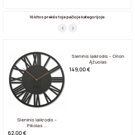
16 kitos prekės toje pačioje kategorijoje:
Sieninis laikrodis -
Sieninis laikrodis - Orion
Pikolas...
Ąžuolas
62,00 €
149,00 €
1