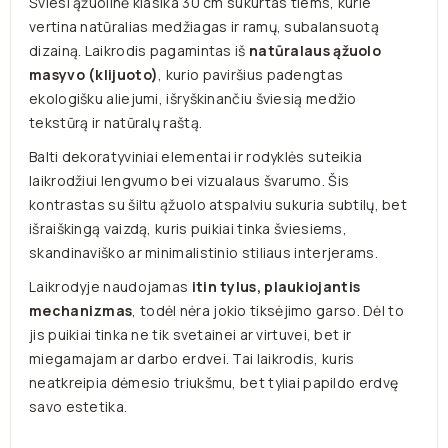
Šviesi ąžuolinė klasika 30 cm sukurtas tiems, kurie
vertina natūralias medžiagas ir ramų, subalansuotą
dizainą. Laikrodis pagamintas iš
natūralaus ąžuolo
masyvo (klijuoto)
, kurio paviršius padengtas
ekologišku aliejumi, išryškinančiu šviesią medžio
tekstūrą ir natūralų raštą.
Balti dekoratyviniai elementai ir rodyklės suteikia
laikrodžiui lengvumo bei vizualaus švarumo. Šis
kontrastas su šiltu ąžuolo atspalviu sukuria subtilų, bet
išraiškingą vaizdą, kuris puikiai tinka šviesiems,
skandinaviško ar minimalistinio stiliaus interjerams.
Laikrodyje naudojamas
itin tylus, plaukiojantis
mechanizmas
, todėl nėra jokio tiksėjimo garso. Dėl to
jis puikiai tinka ne tik svetainei ar virtuvei, bet ir
miegamajam ar darbo erdvei. Tai laikrodis, kuris
neatkreipia dėmesio triukšmu, bet tyliai papildo erdvę
savo estetika.