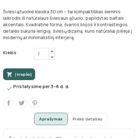
Šviesi ąžuolinė klasika 30 cm – tai kompaktiškas sieninis
laikrodis iš natūralaus šviesaus ąžuolo, papildytas baltais
akcentais. Kvadratinė forma, švarios linijos ir kontrastingos
detalės sukuria lengvą, šviesų dizainą, kuris natūraliai įsilieja į
modernų ar minimalistinį interjerą.
Kiekis

Į krepšelį
Pristatysime per 3–6 d. d.

Aprašymas
Prekė detaliau