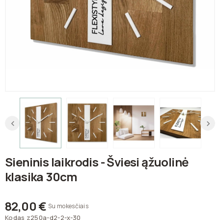
Sieninis laikrodis - Šviesi ąžuolinė
klasika 30cm
82,00 €
Su mokesčiais
Kodas
z250a-d2-2-x-30