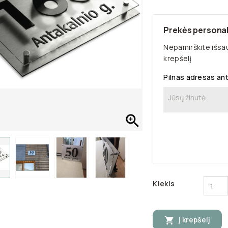
Prekės personal
Nepamirškite išsau
krepšelį
Pilnas adresas ant

Kiekis
Į krepšelį
