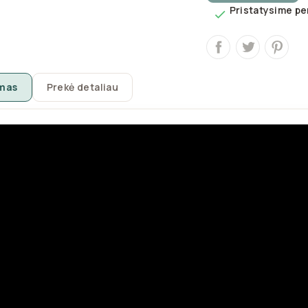
Pristatysime per

mas
Prekė detaliau