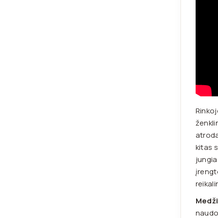
Rinkoj
ženkli
atroda
kitas 
jungia
įrengt
reikal
Medž
naudo