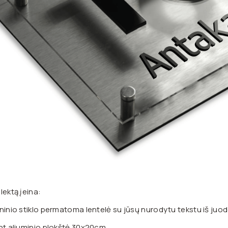
lektą įeina:
ninio stiklo permatoma lentelė su jūsų nurodytu tekstu iš juod
nt aliuminio plokštė 30x20cm