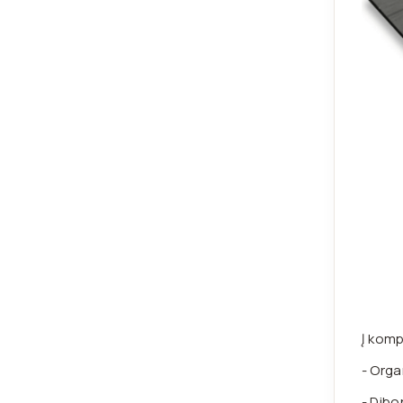
Į komp
- Orga
- Dibo