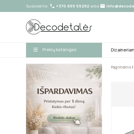
Susisiekite:
+370 699 59292
arba
info@decodet


Prekių katalogas
Dizaineria
Pagrindinis