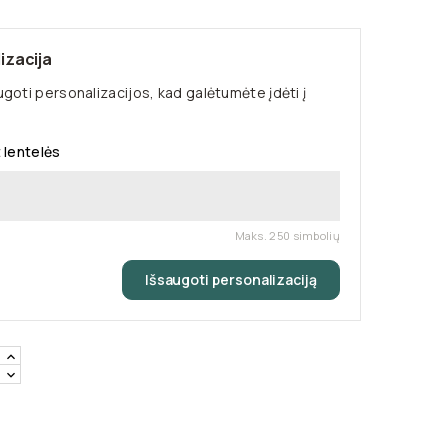
izacija
goti personalizacijos, kad galėtumėte įdėti į
 lentelės
Maks. 250 simbolių
Išsaugoti personalizaciją