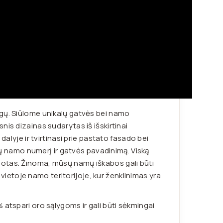
agų. Siūlome unikalų gatvės bei namo
is dizainas sudarytas iš išskirtinai
dalyje ir tvirtinasi prie pastato fasado bei
ūsų namo numerį ir gatvės pavadinimą. Viską
uotas. Žinoma, mūsų namų iškabos gali būti
e vietoje namo teritorijoje, kur ženklinimas yra
% atspari oro sąlygoms ir gali būti sėkmingai