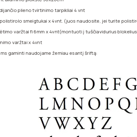
dijančio plieno tvirtinimo tarpikliai 4 vnt
 polistirolo smeigtukai x 4vnt. (juos naudosite, jei turite polist
plėtimo varžtai fi 6mm x 4vnt(montuoti į tuščiavidurius blokelius, 
tinimo varžtai x 4vnt
ms gaminti naudojame žemiau esantį šriftą: