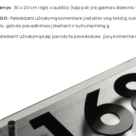
enys
: 30 x 20 cm | Ilgis x aukštis (taip pat yra galimas didesni
SIO:
Pateikdami užsakymą komentare įrašykite visą tekstą, kuri
s, gatvės pavadinimas įskaitant ir sutrumpinimą g.
ateikiant užsakymą kaip parodyta paveiksliuke, jūsų komentaras