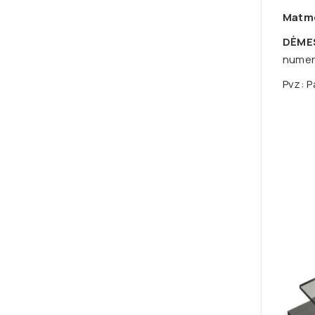
Matm
DĖME
numeri
Pvz: P