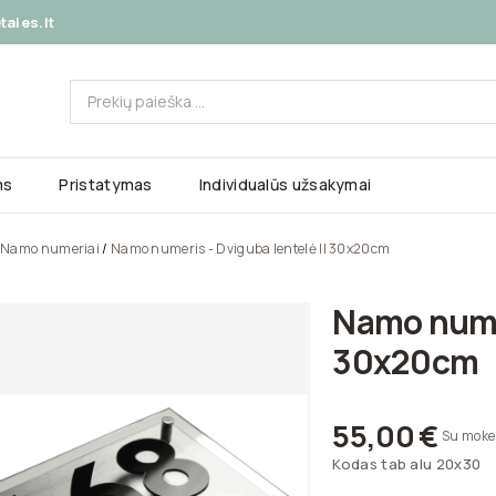
ales.lt
ms
Pristatymas
Individualūs užsakymai
Namo numeriai
Namo numeris - Dviguba lentelė II 30x20cm
Namo numer
30x20cm
55,00 €
Su moke
Kodas
tab alu 20x30