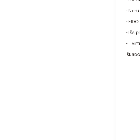
- Nerū
- FIDO
- Išsi
- Tvir
Iškabo