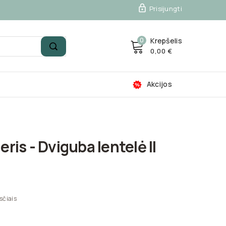

Prisijungti
0
Krepšelis
0,00 €
Akcijos
is - Dviguba lentelė II
sčiais