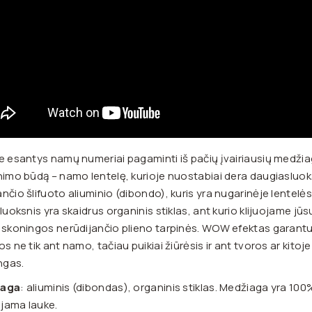
e esantys namų numeriai pagaminti iš pačių įvairiausių medži
nimo būdą – namo lentelę, kurioje nuostabiai dera daugiasluoksn
nčio šlifuoto aliuminio (dibondo), kuris yra nugarinėje lentelės 
sluoksnis yra skaidrus organinis stiklas, ant kurio klijuojame j
 skoningos nerūdijančio plieno tarpinės. WOW efektas garant
os ne tik ant namo, tačiau puikiai žiūrėsis ir ant tvoros ar kitoj
ingas.
iaga
: aliuminis (dibondas), organinis stiklas. Medžiaga yra 100
jama lauke.