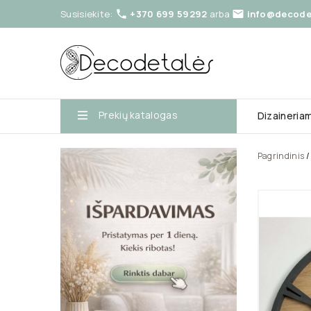
Susisiekite:
+370 699 59292
arba
info@decodet


Prekių katalogas
Dizaineria
Pagrindinis