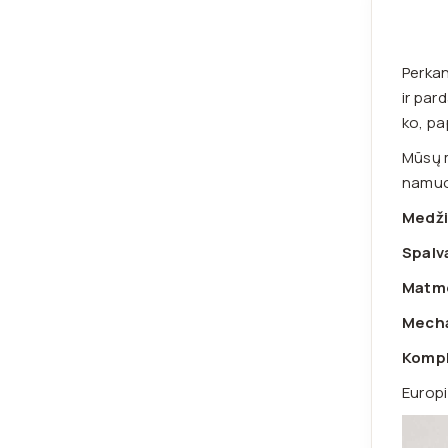
Perkan
ir par
ko, pa
Mūsų m
namuos
Medži
Spalv
Matm
Mech
Kompl
Europi