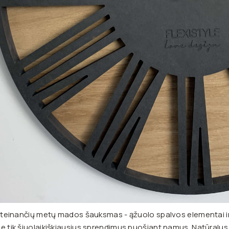
 ateinančių metų mados šauksmas - ąžuolo spalvos elementai int
e tik šiuolaikiškiausius sprendimus puošiant namus. Natūralus, 