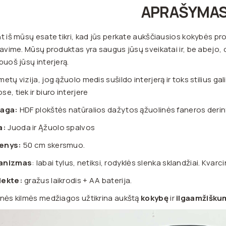
APRAŠYMA
t iš mūsų esate tikri, kad jūs perkate aukščiausios kokybės p
davime. Mūsų produktas yra saugus jūsų sveikatai ir, be abejo, da
puoš jūsų interjerą.
etų vizija, jog ąžuolo medis sušildo interjerą ir toks stilius gal
e, tiek ir biuro interjere
aga:
HDF plokštės natūralios dažytos ąžuolinės faneros derin
a:
Juoda ir Ąžuolo spalvos
enys:
50 cm skersmuo.
anizmas
: labai tylus, netiksi, rodyklės slenka sklandžiai. Kvar
ekte:
gražus laikrodis + AA baterija.
nės kilmės medžiagos užtikrina aukštą
kokybę
ir
ilgaamžišku