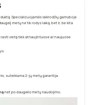
S
roduktą. Specializuojamės laikrodžių gamyboje
ugelį metų ne tik rodys laiką, bet ir, be kita
i rasti vietą tiek atnaujintuose ar naujuose
ys.
cinis, suteikiama 2-jų metų garantija.
mą
net po daugelio metų naudojimo.