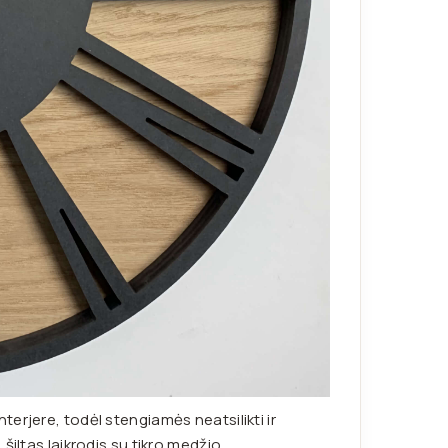
erjere, todėl stengiamės neatsilikti ir
šiltas laikrodis su tikro medžio