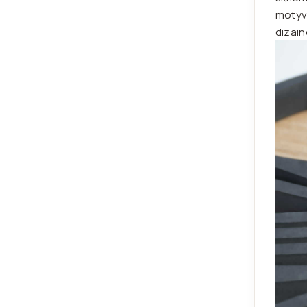
motyva
dizai