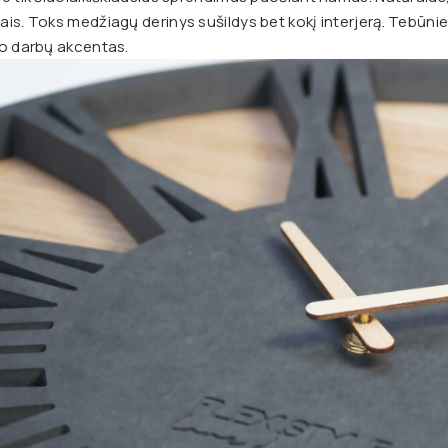
is. Toks medžiagų derinys sušildys bet kokį interjerą. Tebūnie š
no darbų akcentas.