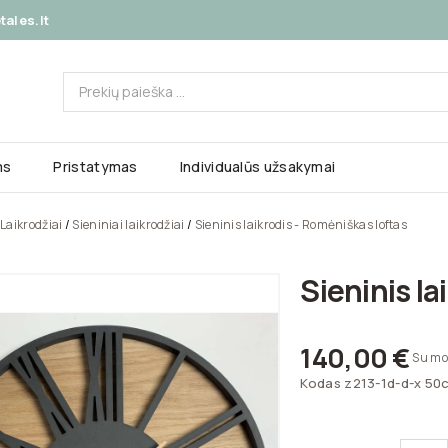
ales.lt
ms
Pristatymas
Individualūs užsakymai
Laikrodžiai
Sieniniai laikrodžiai
Sieninis laikrodis - Romėniškas loftas
Sieninis la
140,00 €
Su mo
Kodas
z213-1d-d-x 50