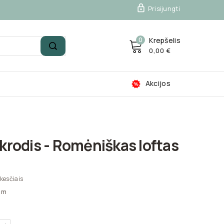

Prisijungti
0
Krepšelis
0,00 €
Akcijos
ikrodis - Romėniškas loftas
kesčiais
cm