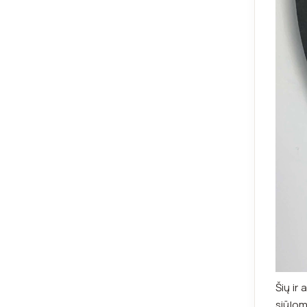
Šių ir
siūlom