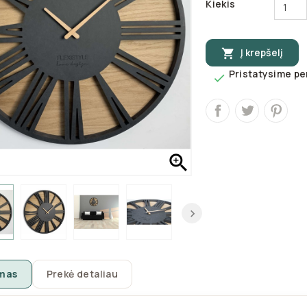
Kiekis
Į krepšelį

Pristatysime per


mas
Prekė detaliau