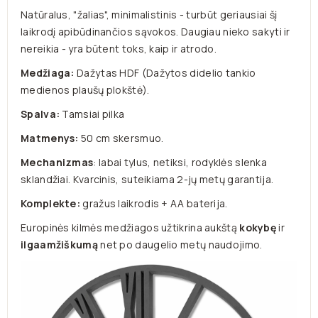
Natūralus, "žalias", minimalistinis - turbūt geriausiai šį
laikrodį apibūdinančios sąvokos. Daugiau nieko sakyti ir
nereikia - yra būtent toks, kaip ir atrodo.
Medžiaga:
Dažytas HDF (
Dažytos didelio tankio
medienos plaušų plokštė)
.
Spalva:
Tamsiai pilka
Matmenys:
50 cm skersmuo.
Mechanizmas
: labai tylus, netiksi, rodyklės slenka
sklandžiai. Kvarcinis, suteikiama 2-jų metų garantija.
Komplekte:
gražus laikrodis + AA baterija.
Europinės kilmės medžiagos užtikrina aukštą
kokybę
ir
ilgaamžiškumą
net po daugelio metų naudojimo.