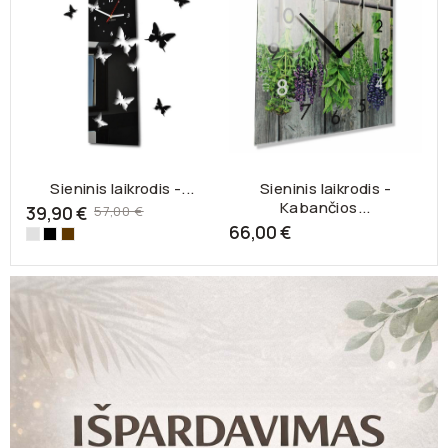
Sieninis laikrodis -...
Sieninis laikrodis -
Kabančios...
Bazinė
39,90 €
57,00 €
kaina
66,00 €
7
Veidrodis-
Juoda-
Šokoladinė-9a
0
1