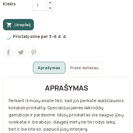
Kiekis

Į krepšelį
Pristatysime per 3–6 d. d.

Aprašymas
Prekė detaliau
APRAŠYMAS
Perkant iš mūsų esate tikri, kad jūs perkate aukščiausios
kokybės produktą. Specializuojamės laikrodžių
gamyboje ir pardavime. Mūsų produktas yra saugus jūsų
sveikatai ir, be abejo, daugelį metų ne tik rodys laiką,
bet ir, be kita ko, papuoš jūsų interjerą.