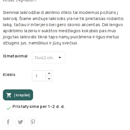
Kodas
z4g+ddsl11
Sieniniai laikrodžiai iš akrilinio stiklo tai modernus požiūris į
laikrodį. Šiame amžiuje laikrodis yra ne tik prietaisas rodantis
laiką, tačiau ir interjero bei gero skonio akcentas. Dėl lengvo
apdirbimo lazeriu ir aukštos medžiagos kokybės pas mus
įsigytas laikrodis tikrai taps namų puošmena ir ilgus metus
džiugins jus, namiškius ir jūsų svečius.
Išmatavimai
Kiekis

Į krepšelį
Pristatysime per 1–2 d. d.
