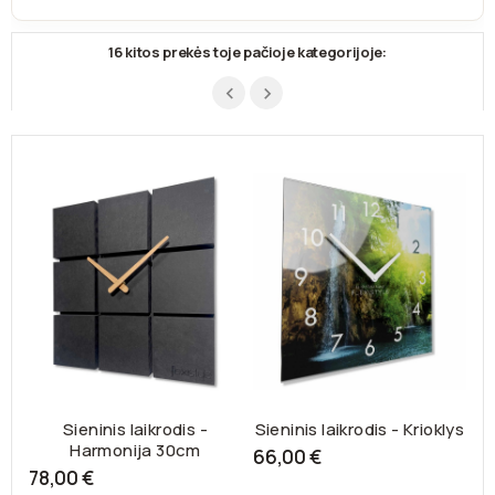
16 kitos prekės toje pačioje kategorijoje:
Sieninis laikrodis -
Sieninis laikrodis - Krioklys
Harmonija 30cm
66,00 €
78,00 €
1