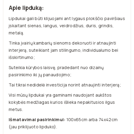
Apie lipduką:
Lipdukai gali būti klijuojami ant lygaus plokščio paviršiaus
įskaitant sienas, langus, veidrodžius, duris, grindis,
metalą.
Tinka įvairių kambarių sienoms dekoruoti ir atnaujinti
interjerą, suteikiant jam stilingumo, individualumo bei
išskirtinumo;
Suteikia kūrybos laisvę, pradedant nuo dizainų
pasirinkimo iki jų panaudojimo;
Tai tikrai nedidelė investicija norint atnaujinti interjerą;
Visi mūsų lipdukai yra gaminami naudojant aukštos
kokybės medžiagas kurios išlieka nepakitusios ilgus
metus.
Išmatavimai pasirinkimui:
100x65cm arba 74x42cm
(jau priklijuoto lipduko).