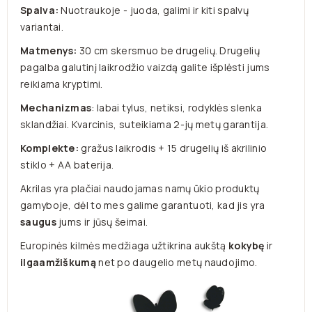
Spalva:
Nuotraukoje - juoda, galimi ir kiti spalvų
variantai.
Matmenys:
30 cm skersmuo be drugelių. Drugelių
pagalba galutinį laikrodžio vaizdą galite išplėsti jums
reikiama kryptimi.
Mechanizmas
: labai tylus, netiksi, rodyklės slenka
sklandžiai. Kvarcinis, suteikiama 2-jų metų garantija.
Komplekte:
gražus laikrodis + 15 drugelių iš akrilinio
stiklo + AA baterija.
Akrilas yra plačiai naudojamas namų ūkio produktų
gamyboje, dėl to mes galime garantuoti, kad jis yra
saugus
jums ir jūsų šeimai.
Europinės kilmės medžiaga užtikrina aukštą
kokybę
ir
ilgaamžiškumą
net po daugelio metų naudojimo.