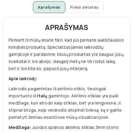
Aprašymas
Prekė detaliau
APRAŠYMAS
Perkant iš mūsų esate tikri, kad jūs perkate aukščiausios
kokybės produktą. Specializuojamės laikrodžių
gamyboje ir pardavime. Mūsų produktas yra saugus jūsų
sveikatai ir, be abejo, daugelį metų ne tik rodys laiką,
bet ir, be kita ko, papuoš jūsų interjerą.
Apie laikrodį:
Laikrodis pagamintas iš akrilinio stiklo, tiesiogiai
importuoto iš
Italų
gamintojo. Akrilinis stiklas yra puiki
medžiaga, kuri atrodo kaip stiklas, bet yra lengvesnė. Ji
stipriai blizga, kaip veidrodis atspindi šviesą, ką ir galite
pamatyti žemiau esančiose mūsų vizualizacijose.
Medžiaga:
Juodos spalvos akrilinis stiklas 3mm storio