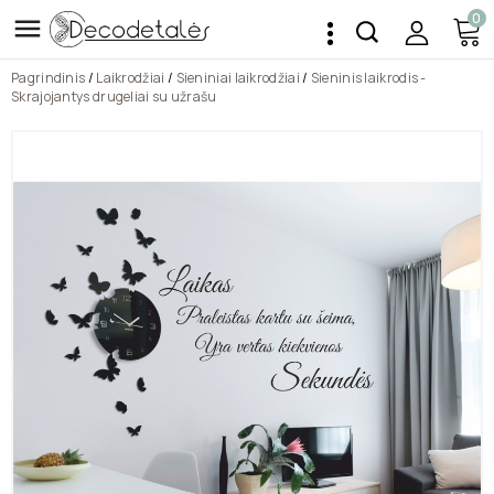
0

Pagrindinis
Laikrodžiai
Sieniniai laikrodžiai
Sieninis laikrodis -
Skrajojantys drugeliai su užrašu