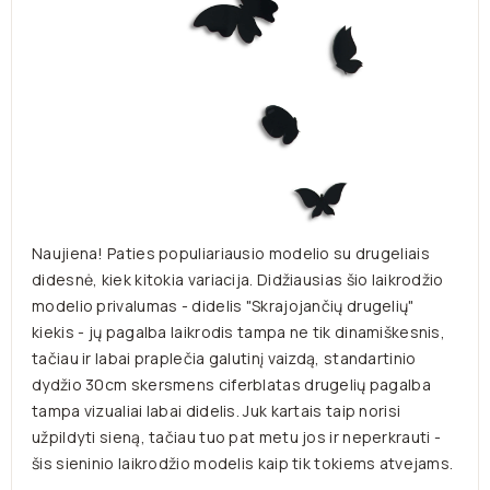
Naujiena! Paties populiariausio modelio su drugeliais
didesnė, kiek kitokia variacija. Didžiausias šio laikrodžio
modelio privalumas - didelis "Skrajojančių drugelių"
kiekis - jų pagalba laikrodis tampa ne tik dinamiškesnis,
tačiau ir labai praplečia galutinį vaizdą, standartinio
dydžio 30cm skersmens ciferblatas drugelių pagalba
tampa vizualiai labai didelis. Juk kartais taip norisi
užpildyti sieną, tačiau tuo pat metu jos ir neperkrauti -
šis sieninio laikrodžio modelis kaip tik tokiems atvejams.