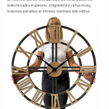
ieškote kažko mažesnio, žvilgtelkite ir į kitus mūsų
siūlomus panašius ar kitokius sieninius laikrodžius.