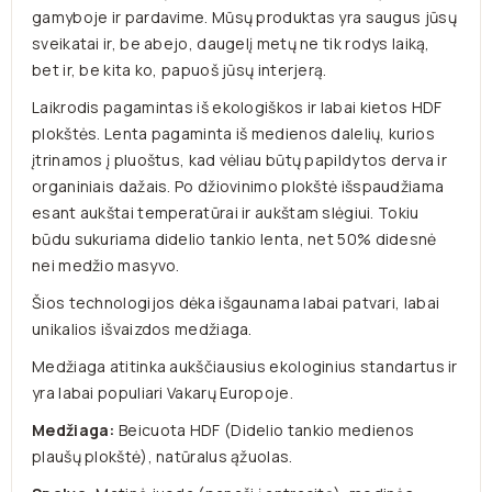
gamyboje ir pardavime. Mūsų produktas yra saugus jūsų
sveikatai ir, be abejo, daugelį metų ne tik rodys laiką,
bet ir, be kita ko, papuoš jūsų interjerą.
Laikrodis pagamintas iš ekologiškos ir labai kietos HDF
plokštės. Lenta pagaminta iš medienos dalelių, kurios
įtrinamos į pluoštus, kad vėliau būtų papildytos derva ir
organiniais dažais. Po džiovinimo plokštė išspaudžiama
esant aukštai temperatūrai ir aukštam slėgiui. Tokiu
būdu sukuriama didelio tankio lenta, net 50% didesnė
nei medžio masyvo.
Šios technologijos dėka išgaunama labai patvari, labai
unikalios išvaizdos medžiaga.
Medžiaga atitinka aukščiausius ekologinius standartus ir
yra labai populiari Vakarų Europoje.
Medžiaga:
Beicuota HDF (D
idelio tankio medienos
plaušų plokštė), natūralus ąžuolas.