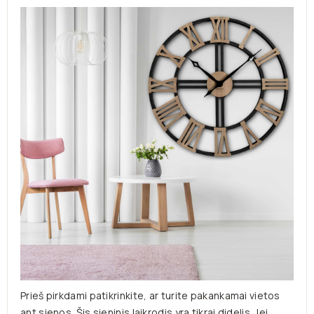
Prieš pirkdami patikrinkite, ar turite pakankamai vietos
ant sienos. Šis sieninis laikrodis yra tikrai didelis. Jei