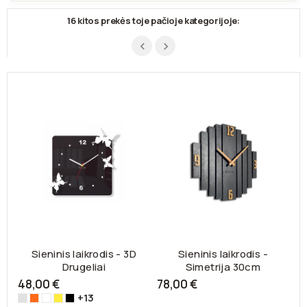
16 kitos prekės toje pačioje kategorijoje:
Sieninis laikrodis - 3D
Sieninis laikrodis -
Drugeliai
Simetrija 30cm
48,00 €
78,00 €
8
+13
Veidrodis-
Apelsino-
Balta-
Geltona-
Juoda-