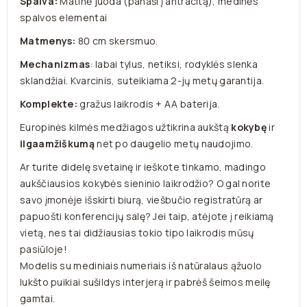
Spalva:
Matinė juoda (panaši į antracitą), medinės
spalvos elementai
Matmenys:
80 cm skersmuo.
Mechanizmas
: labai tylus, netiksi, rodyklės slenka
sklandžiai. Kvarcinis, suteikiama 2-jų metų garantija.
Komplekte:
gražus laikrodis + AA baterija.
Europinės kilmės medžiagos užtikrina aukštą
kokybę
ir
ilgaamžiškumą
net po daugelio metų naudojimo.
Ar turite didelę svetainę ir ieškote tinkamo, madingo
aukščiausios kokybės sieninio laikrodžio? O gal norite
savo įmonėje išskirti biurą, viešbučio registratūrą ar
papuošti konferencijų salę? Jei taip, atėjote į reikiamą
vietą, nes tai didžiausias tokio tipo laikrodis mūsų
pasiūloje!
Modelis su mediniais numeriais iš natūralaus ąžuolo
lukšto puikiai sušildys interjerą ir pabrėš šeimos meilę
gamtai.