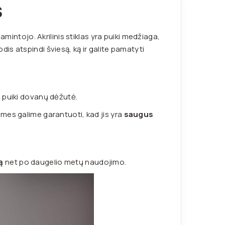
S
amintojo. Akrilinis stiklas yra puiki medžiaga,
rodis atspindi šviesą, ką ir galite pamatyti
+ puiki dovanų dėžutė.
mes galime garantuoti, kad jis yra
saugus
ą
net po daugelio metų naudojimo.