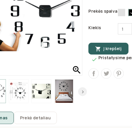
Vei
Prekės spalva
0
Kiekis
Į krepšelį

Pristatysime per


mas
Prekė detaliau