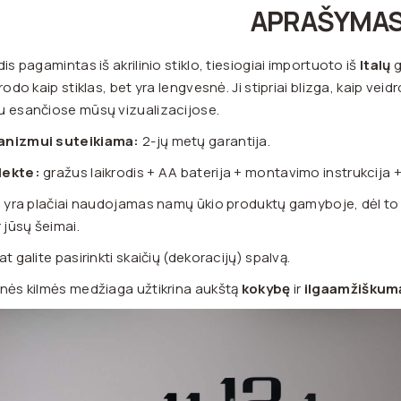
APRAŠYMA
dis pagamintas iš akrilinio stiklo, tiesiogiai importuoto iš
Italų
g
trodo kaip stiklas, bet yra lengvesnė. Ji stipriai blizga, kaip veid
 esančiose mūsų vizualizacijose.
nizmui suteikiama:
2-jų metų garantija.
ekte:
gražus laikrodis + AA baterija + montavimo instrukcija 
s yra plačiai naudojamas namų ūkio produktų gamyboje, dėl to 
r jūsų šeimai.
at galite pasirinkti skaičių (dekoracijų) spalvą.
nės kilmės medžiaga užtikrina aukštą
kokybę
ir
ilgaamžiškum