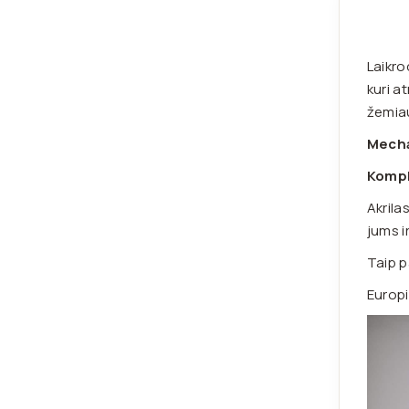
Laikro
kuri a
žemiau
Mecha
Kompl
Akrila
jums i
Taip p
Europi