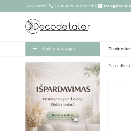
Susisiekite:
+370 699 59292
arba
info@decodet


Prekių katalogas
Dizaineria
Pagrindinis