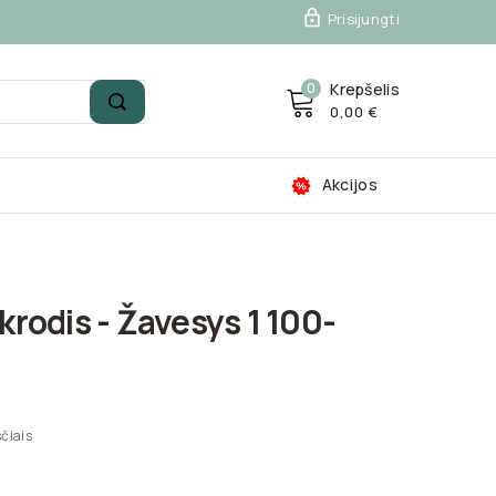

Prisijungti
0
Krepšelis
0,00 €
Akcijos
ikrodis - Žavesys 1 100-
čiais