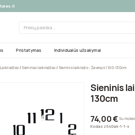
ales.lt
ms
Pristatymas
Individualūs užsakymai
Laikrodžiai
Sieniniai laikrodžiai
Sieninis laikrodis - Žavesys 1 100-130cm
Sieninis la
130cm
74,00 €
Su mokes
Kodas
z540ak-1-1-x