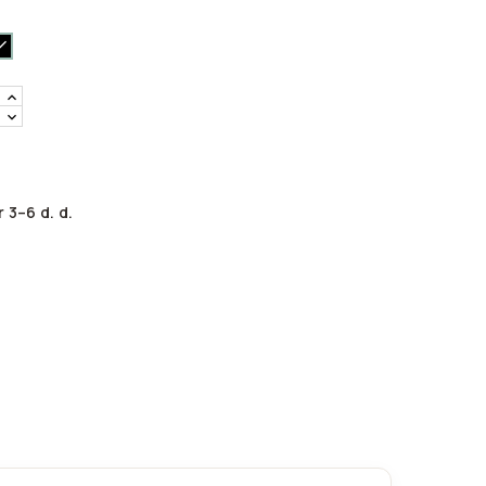
drodis-
Juoda-
1
 3–6 d. d.