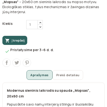
„Mopsas“
– 20x60 cm sieninis laikrodis su mopso motyvu.
Ekologiškas stiklas, tylus mechanizmas ir žavingas dizainas
jūsų interjerui.
Kiekis

Į krepšelį
Pristatysime per 3–6 d. d.

Aprašymas
Prekė detaliau
Modernus sieninis laikrodis su spauda „Mopsas“,
20x60 cm
Papuoškite savo namų interjerą stilingu ir šiuolaikišku