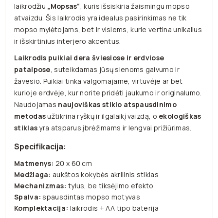
laikrodžiu
„Mopsas“
, kuris išsiskiria žaismingu mopso
atvaizdu. Šis laikrodis yra idealus pasirinkimas ne tik
mopso mylėtojams, bet ir visiems, kurie vertina unikalius
ir išskirtinius interjero akcentus.
Laikrodis puikiai dera šviesiose ir erdviose
patalpose
, suteikdamas jūsų sienoms gaivumo ir
žavesio. Puikiai tinka valgomajame, virtuvėje ar bet
kurioje erdvėje, kur norite pridėti jaukumo ir originalumo.
Naudojamas
naujoviškas stiklo atspausdinimo
metodas
užtikrina ryškų ir ilgalaikį vaizdą, o
ekologiškas
stiklas
yra atsparus įbrėžimams ir lengvai prižiūrimas.
Specifikacija:
Matmenys:
20 x 60 cm
Medžiaga:
aukštos kokybės akrilinis stiklas
Mechanizmas:
tylus, be tiksėjimo efekto
Spalva:
spausdintas mopso motyvas
Komplektacija:
laikrodis + AA tipo baterija