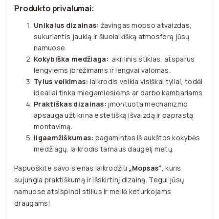
Produkto privalumai:
Unikalus dizainas:
žavingas mopso atvaizdas,
sukuriantis jaukią ir šiuolaikišką atmosferą jūsų
namuose.
Kokybiška medžiaga:
akrilinis stiklas, atsparus
lengviems įbrėžimams ir lengvai valomas.
Tylus veikimas:
laikrodis veikia visiškai tyliai, todėl
idealiai tinka miegamiesiems ar darbo kambariams.
Praktiškas dizainas:
įmontuota mechanizmo
apsauga užtikrina estetišką išvaizdą ir paprastą
montavimą.
Ilgaamžiškumas:
pagamintas iš aukštos kokybės
medžiagų, laikrodis tarnaus daugelį metų.
Papuoškite savo sienas laikrodžiu
„Mopsas“
, kuris
sujungia praktiškumą ir išskirtinį dizainą. Tegul jūsų
namuose atsispindi stilius ir meilė keturkojams
draugams!