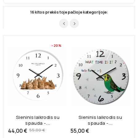
16 kitos prekės toje pačioje kategorijoje:
−20%
Sieninis laikrodis su
Sieninis laikrodis su
spauda -...
spauda -...
Bazinė
44,00 €
55,00 €
55,00 €
6
kaina