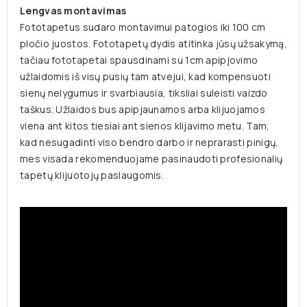
Lengvas montavimas
Fototapetus sudaro montavimui patogios iki 100 cm
pločio juostos. Fotot
apetų dydis atitinka jūsų užsakymą,
tačiau fototapetai spausdinami su 1cm apipjovimo
užlaidomis iš visų pusių tam atvejui, kad kompensuoti
sienų nelygumus ir svarbiausia, tiksliai suleisti vaizdo
taškus. Užlaidos
bus apipjaunamos arba klijuojamos
viena ant kitos tiesiai ant sienos klijavimo metu.
Tam,
kad nesugadinti viso bendro darbo ir neprarasti pinigų,
mes visada rekomenduojame pasinaudoti profesionalių
tapetų klijuotojų paslaugomis.