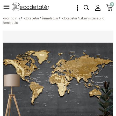
0

Pagrindinis
Fototapetai
Žemėlapiai
Fototapetai Auksinis pasaulio
žemėlapis