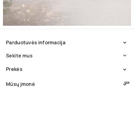
Parduotuvės informacija

Sekite mus

Prekės

Mūsų įmonė

© 2014-2026 - UAB „Mikadus“ | Deco Detalės ™
Be UAB „Mikadus“ sutikimo draudžiama kopijuoti ir platinti svetainėje
esančią informaciją.
Jūsų privatumo pasirinkimai