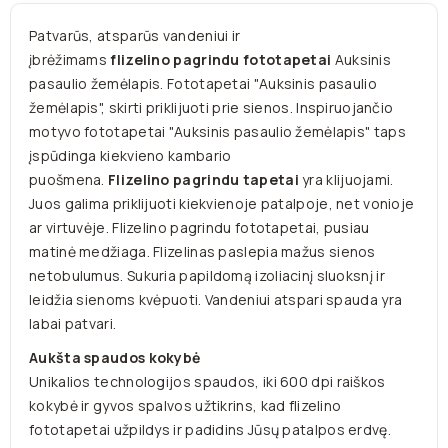
Patvarūs, atsparūs vandeniui ir
įbrėžimams
flizelino pagrindu fototapetai
Auksinis
pasaulio žemėlapis. Fototapetai "Auksinis pasaulio
žemėlapis", skirti priklijuoti prie sienos. Inspiruojančio
motyvo fototapetai "Auksinis pasaulio žemėlapis" taps
įspūdinga kiekvieno kambario
puošmena.
Flizelino pagrindu tapetai
yra klijuojami.
Juos galima priklijuoti kiekvienoje patalpoje, net vonioje
ar virtuvėje. Flizelino pagrindu fototapetai, pusiau
matinė medžiaga. Flizelinas paslepia mažus sienos
netobulumus. Sukuria papildomą izoliacinį sluoksnį ir
leidžia sienoms kvėpuoti. Vandeniui atspari spauda yra
labai patvari.
Aukšta spaudos kokybė
Unikalios technologijos spaudos, iki 600 dpi raiškos
kokybė ir gyvos spalvos užtikrins, kad flizelino
fototapetai užpildys ir padidins Jūsų patalpos erdvę.