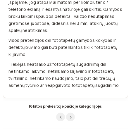
Įspėjame, jog atspalviai matomi per kompiuterio /
telefono ekraną ir esantys natūroje gali skirtis. Gamybos
broku laikomi spaudos defektai, vaizdo nesutapimas
gretimose juostose, didesnis nei 3 mm, atskirų juostų
spalvų neatitikimas.
Visos pretenzijos dėl fototapetų gamybos kokybės ir
defektų buvimo gali būti patenkintos tik iki fototapetų
klijavimo.
Tiekėjas neatsako už fototapetų sugadinimą dėl
netinkamo laikymo, netinkamo klijavimo ir fototapetų
tvirtinimo, netinkamo naudojimo, taip pat dėl trečiųjų
asmenų tyčinio ar neapgalvoto fototapetų sugadinimo.
16 kitos prekės toje pačioje kategorijoje: