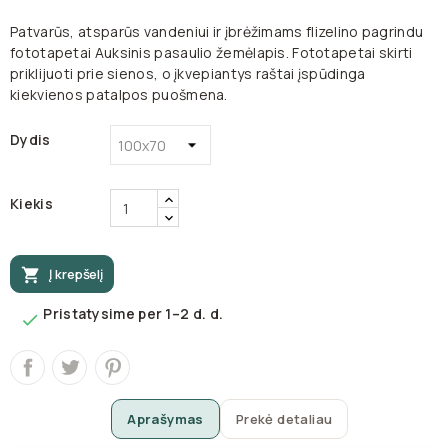
Patvarūs, atsparūs vandeniui ir įbrėžimams flizelino pagrindu
fototapetai Auksinis pasaulio žemėlapis. Fototapetai skirti
priklijuoti prie sienos, o įkvepiantys raštai įspūdinga
kiekvienos patalpos puošmena.
Dydis
Kiekis

Į krepšelį
Pristatysime per 1–2 d. d.

Aprašymas
Prekė detaliau