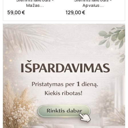
Mažas...
Apvalus...
59,00 €
129,00 €
7