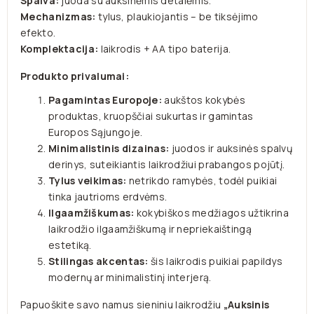
Spalva:
juoda su auksinėmis detalėmis.
Mechanizmas:
tylus, plaukiojantis – be tiksėjimo
efekto.
Komplektacija:
laikrodis + AA tipo baterija.
Produkto privalumai:
Pagamintas Europoje:
aukštos kokybės
produktas, kruopščiai sukurtas ir gamintas
Europos Sąjungoje.
Minimalistinis dizainas:
juodos ir auksinės spalvų
derinys, suteikiantis laikrodžiui prabangos pojūtį.
Tylus veikimas:
netrikdo ramybės, todėl puikiai
tinka jautrioms erdvėms.
Ilgaamžiškumas:
kokybiškos medžiagos užtikrina
laikrodžio ilgaamžiškumą ir nepriekaištingą
estetiką.
Stilingas akcentas:
šis laikrodis puikiai papildys
modernų ar minimalistinį interjerą.
Papuoškite savo namus sieniniu laikrodžiu
„Auksinis