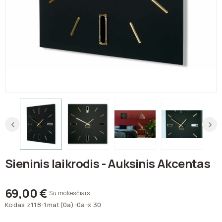
Sieninis laikrodis - Auksinis Akcentas
69,00 €
Su mokesčiais
Kodas
z118-1mat(0a)-0a-x 30