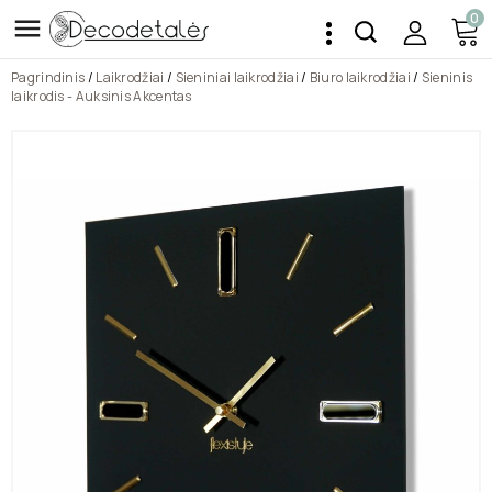
0

Pagrindinis
Laikrodžiai
Sieniniai laikrodžiai
Biuro laikrodžiai
Sieninis
laikrodis - Auksinis Akcentas