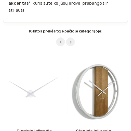
akcentas“
, kuris suteiks jūsų erdvei prabangos ir
stiliaus!
16 kitos prekės toje pačioje kategorijoje:
Sieninis laikrodis -
Sieninis laikrodis -