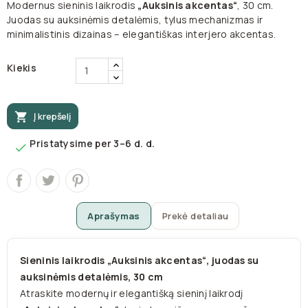
Modernus sieninis laikrodis
„Auksinis akcentas“
, 30 cm.
Juodas su auksinėmis detalėmis, tylus mechanizmas ir
minimalistinis dizainas – elegantiškas interjero akcentas.
Kiekis

Į krepšelį
Pristatysime per 3–6 d. d.

Aprašymas
Prekė detaliau
Sieninis laikrodis „Auksinis akcentas“, juodas su
auksinėmis detalėmis, 30 cm
Atraskite modernų ir elegantišką sieninį laikrodį