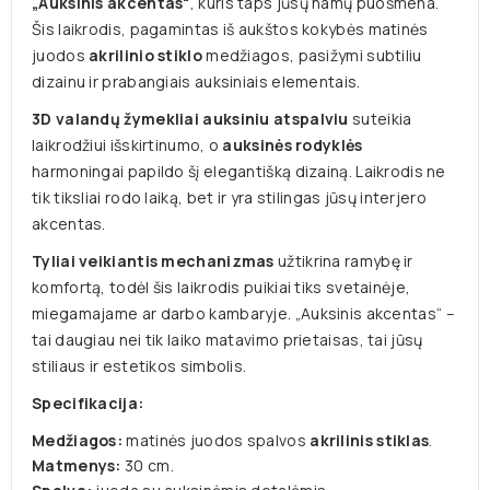
„Auksinis akcentas“
, kuris taps jūsų namų puošmena.
Šis laikrodis, pagamintas iš aukštos kokybės matinės
juodos
akrilinio stiklo
medžiagos, pasižymi subtiliu
dizainu ir prabangiais auksiniais elementais.
3D valandų žymekliai auksiniu atspalviu
suteikia
laikrodžiui išskirtinumo, o
auksinės rodyklės
harmoningai papildo šį elegantišką dizainą. Laikrodis ne
tik tiksliai rodo laiką, bet ir yra stilingas jūsų interjero
akcentas.
Tyliai veikiantis mechanizmas
užtikrina ramybę ir
komfortą, todėl šis laikrodis puikiai tiks svetainėje,
miegamajame ar darbo kambaryje. „Auksinis akcentas“ –
tai daugiau nei tik laiko matavimo prietaisas, tai jūsų
stiliaus ir estetikos simbolis.
Specifikacija:
Medžiagos:
matinės juodos spalvos
akrilinis stiklas
.
Matmenys:
30 cm.