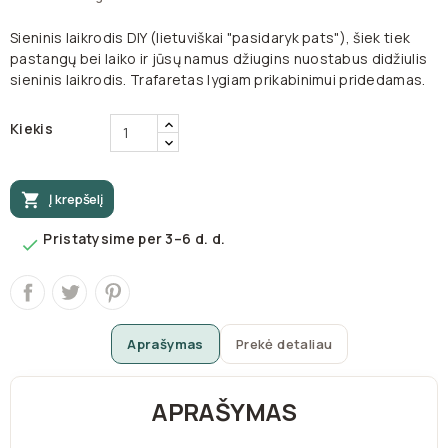
Sieninis laikrodis DIY (lietuviškai "pasidaryk pats"), šiek tiek
pastangų bei laiko ir jūsų namus džiugins nuostabus didžiulis
sieninis laikrodis. Trafaretas lygiam prikabinimui pridedamas.
Kiekis

Į krepšelį
Pristatysime per 3–6 d. d.

Aprašymas
Prekė detaliau
APRAŠYMAS