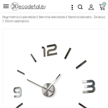
0

Pagrindinis
Laikrodžiai
Sieniniai laikrodžiai
Sieninis laikrodis - Žavesys
7, 80cm veidrodinis