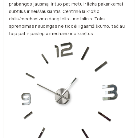
prabangos jausmą, ir tuo pat metu ir lieka pakankamai
subtilus ir neiššaukiantis. Centrinė laikrožio
dalis/mechanizmo dangtelis - metalinis. Toks
sprendimas naudingas ne tik dėl ilgaamžiškumo, tačiau
taip pat ir paslėpia mechanizmo kraštus.